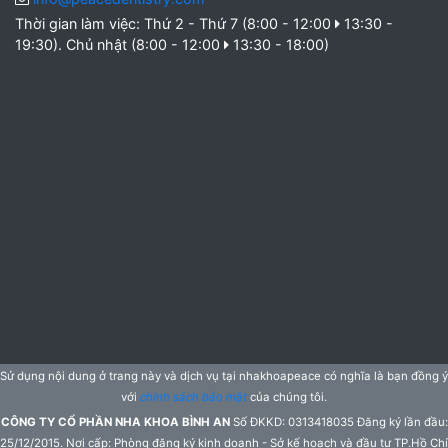
Thời gian làm việc: Thứ 2 - Thứ 7 (8:00 - 12:00
13:30 -
19:30). Chủ nhật (8:00 - 12:00
13:30 - 18:00)
Sử dụng nội dung ở trang này và dịch vụ tại nhakhoapeace có nghĩa là bạn đồng ý
với
chính sách bảo mật
của chúng tôi.
CÔNG TY CỔ PHẦN NHA KHOA BÌNH AN
Số ĐKKD: 0313418035 Đăng ký lần đầu:
25/12/2015. Nơi cấp: Phòng đăng ký kinh doanh - Sở kế hoạch và đầu tư TP.Hồ Chí