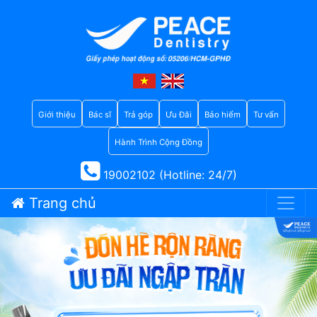
Giới thiệu
Bác sĩ
Trả góp
Ưu Đãi
Bảo hiểm
Tư vấn
Hành Trình Cộng Đồng
19002102 (Hotline: 24/7)
Trang chủ