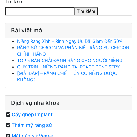
Tìm kiếm
Tìm kiếm
Bài viết mới
Niềng Răng Xinh – Rinh Ngay Ưu Đãi Giảm Đến 50%
RĂNG SỨ CERCON VÀ PHÂN BIỆT RĂNG SỨ CERCON
CHÍNH HÃNG
TOP 5 BÀN CHẢI ĐÁNH RĂNG CHO NGƯỜI NIỀNG
QUY TRÌNH NIỀNG RĂNG TẠI PEACE DENTISTRY
[GIẢI ĐÁP] – RĂNG CHẾT TỦY CÓ NIỀNG ĐƯỢC
KHÔNG?
Dịch vụ nha khoa
Cấy ghép Implant
Thẩm mỹ răng sứ
Mặt dán sứ Veneer