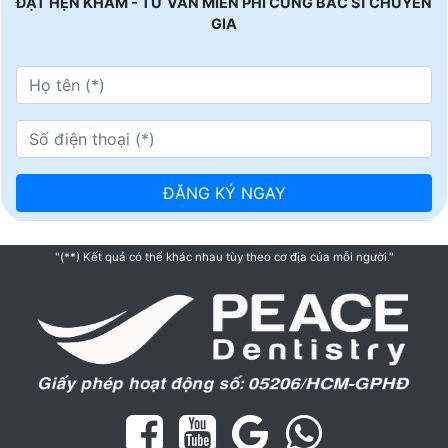
ĐẶT HẸN KHÁM - TƯ VẤN MIỄN PHÍ CÙNG BÁC SĨ CHUYÊN
GIA
"(**) Kết quả có thể khác nhau tùy theo cơ địa của mỗi người."