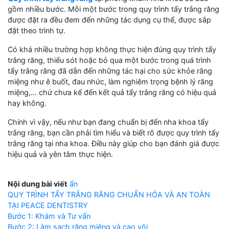
gồm nhiều bước. Mỗi một bước trong quy trình tẩy trắng răng
được đặt ra đều đem đến những tác dụng cụ thể, được sắp
đặt theo trình tự.
Có khá nhiều trường hợp không thực hiện đúng quy trình tẩy
trắng răng, thiếu sót hoặc bỏ qua một bước trong quá trình
tẩy trắng răng đã dẫn đến những tác hại cho sức khỏe răng
miệng như ê buốt, đau nhức, làm nghiêm trọng bệnh lý răng
miệng,… chứ chưa kể đến kết quả tẩy trắng răng có hiệu quả
hay không.
Chính vì vậy, nếu như bạn đang chuẩn bị đến nha khoa tẩy
trắng răng, bạn cần phải tìm hiểu và biết rõ được quy trình tẩy
trắng răng tại nha khoa. Điều này giúp cho bạn đánh giá được
hiệu quả và yên tâm thực hiện.
Nội dung bài viết
ẩn
QUY TRÌNH TẨY TRẮNG RĂNG CHUẨN HÓA VÀ AN TOÀN
TẠI PEACE DENTISTRY
Bước 1: Khám và Tư vấn
Bước 2: Làm sạch răng miệng và cạo vôi