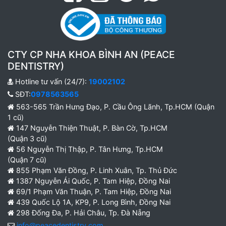
CTY CP NHA KHOA BÌNH AN (PEACE
DENTISTRY)
Hotline tư vấn (24/7):
19002102
SĐT:
0978563565
563-565 Trần Hưng Đạo, P. Cầu Ông Lãnh, Tp.HCM (Quận
1 cũ)
147 Nguyễn Thiện Thuật, P. Bàn Cờ, Tp.HCM
(Quận 3 cũ)
56 Nguyễn Thị Thập, P. Tân Hưng, Tp.HCM
(Quận 7 cũ)
855 Phạm Văn Đồng, P. Linh Xuân, Tp. Thủ Đức
1387 Nguyễn Ái Quốc, P. Tam Hiệp, Đồng Nai
69/1 Phạm Văn Thuận, P. Tam Hiệp, Đồng Nai
439 Quốc Lộ 1A, KP9, P. Long Bình, Đồng Nai
298 Đống Đa, P. Hải Châu, Tp. Đà Nẵng
info@peacedentistry.com