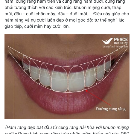
hàm, cung răng hàm trên và cung răng hàm dưới, cung răng
phải tương thích với các kiến trúc: khuôn miệng cười, tháp
mũi, đầu – cuối chân mày, đầu – đuôi mắt,… Điều này giúp cho
hàm răng và nụ cười luôn đẹp ở mọi góc độ: tư thế nghỉ, lúc
giao tiếp, cười mỉm hay cười lớn.
(Hàm răng đẹp bắt đầu từ cung răng hài hòa với khuôn miệng
cười – Dựng hình cung răng trên phần mềm thẩm mỹ nha DSD