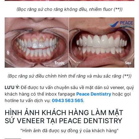
(Bọc răng sứ cho răng không đều, nhiễm fluor (**))
(Bọc răng sứ điều chỉnh hình thể răng và màu sắc răng (**))
LƯU Ý:
Để được tư vấn chuyên sâu về mặt dán sứ veneer, quý
khách hàng có thể inbox fanpage
Peace Dentistry
hoặc gọi
hotline tư vấn dịch vụ:
0943 563 565
.
HÌNH ẢNH KHÁCH HÀNG LÀM MẶT
SỨ VENEER TẠI
PEACE DENTISTRY
"Hình ảnh đã được sự đồng ý của khách hàng"