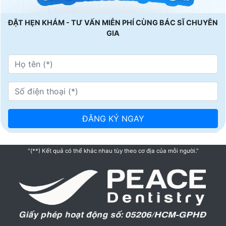
ĐẶT HẸN KHÁM - TƯ VẤN MIỄN PHÍ CÙNG BÁC SĨ CHUYÊN
GIA
"(**) Kết quả có thể khác nhau tùy theo cơ địa của mỗi người."