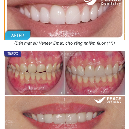
(Dán mặt sứ Veneer Emax cho răng nhiễm fluor (**))