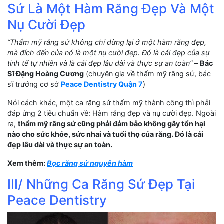
Sứ Là Một Hàm Răng Đẹp Và Một
Nụ Cười Đẹp
“Thẩm mỹ răng sứ không chỉ dừng lại ở một hàm răng đẹp,
mà đích đến của nó là một nụ cười đẹp. Đó là cái đẹp của sự
tinh tế tự nhiên và là cái đẹp lâu dài và thực sự an toàn”
–
Bác
Sĩ Đặng Hoàng Cương
(chuyên gia về thẩm mỹ răng sứ, bác
sĩ trưởng cơ sở
Peace Dentistry Quận 7
)
Nói cách khác, một ca răng sứ thẩm mỹ thành công thì phải
đáp ứng 2 tiêu chuẩn về: Hàm răng đẹp và nụ cười đẹp. Ngoài
ra,
thẩm mỹ răng sứ cũng phải đảm bảo không gây tổn hại
nào cho sức khỏe, sức nhai và tuổi thọ của răng. Đó là cái
đẹp lâu dài và thực sự an toàn.
Xem thêm:
Bọc răng sứ nguyên hàm
III/ Những Ca Răng Sứ Đẹp Tại
Peace Dentistry