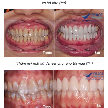
và hô nhẹ (**))
(Thẩm mỹ mặt sứ Veneer cho răng tối màu (**))