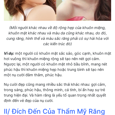
(Mỗi người khác nhau về độ rộng hẹp của khuôn miệng,
khuôn mặt khác nhau và màu da cũng khác nhau, do đó,
cung răng, hình thể và màu sắc răng phải có sự hài hòa với
các kiến trúc đó)
Ví dụ:
một người có khuôn mặt sắc sảo, góc cạnh, khuôn mặt
hơi vuông thì khuôn miệng rộng sẽ tạo nên nét gợi cảm.
Ngược lại, một người có khuôn mặt nhỏ bầu bĩnh, mang nét
phúc hậu thì khuôn miệng hẹp hoặc trung bình sẽ tạo nên
một nụ cười đằm thắm, phúc hậu.
Nụ cười đẹp cũng mang nhiều sắc thái khác nhau: gợi cảm,
trong sáng, phúc hậu, thông minh, cá tính, bí ẩn hay sự trẻ
trung hiện đại. Và hàm răng là yếu tố quan trọng nhất quyết
định đến vẻ đẹp của nụ cười.
II/ Đích Đến Của Thẩm Mỹ Răng