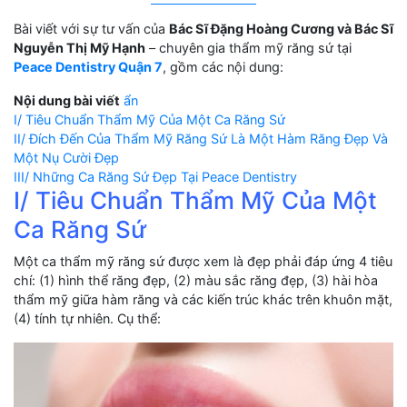
Bài viết với sự tư vấn của
Bác Sĩ Đặng Hoàng Cương và Bác Sĩ
Nguyễn Thị Mỹ Hạnh
– chuyên gia thẩm mỹ răng sứ tại
Peace Dentistry Quận 7
, gồm các nội dung:
Nội dung bài viết
ẩn
I/ Tiêu Chuẩn Thẩm Mỹ Của Một Ca Răng Sứ
II/ Đích Đến Của Thẩm Mỹ Răng Sứ Là Một Hàm Răng Đẹp Và
Một Nụ Cười Đẹp
III/ Những Ca Răng Sứ Đẹp Tại Peace Dentistry
I/ Tiêu Chuẩn Thẩm Mỹ Của Một
Ca Răng Sứ
Một ca thẩm mỹ răng sứ được xem là đẹp phải đáp ứng 4 tiêu
chí: (1) hình thể răng đẹp, (2) màu sắc răng đẹp, (3) hài hòa
thẩm mỹ giữa hàm răng và các kiến trúc khác trên khuôn mặt,
(4) tính tự nhiên. Cụ thể: