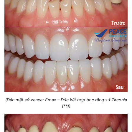
(Dán mặt sứ veneer Emax – Đức kết hợp bọc răng sứ Zirconia
(**))