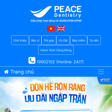
Giới thiệu
Bác sĩ
Trả góp
Ưu Đãi
Bảo hiểm
Tư vấn
Hành Trình Cộng Đồng
19002102 (Hotline: 24/7)
Trang chủ