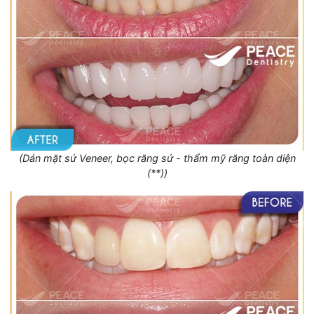
(Dán mặt sứ Veneer, bọc răng sứ - thẩm mỹ răng toàn diện
(**))