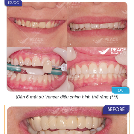
(Dán 6 mặt sứ Veneer điều chỉnh hình thể răng (**))