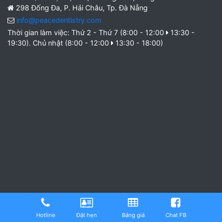
298 Đống Đa, P. Hải Châu, Tp. Đà Nẵng
info@peacedentistry.com
Thời gian làm việc: Thứ 2 - Thứ 7 (8:00 - 12:00
13:30 -
19:30). Chủ nhật (8:00 - 12:00
13:30 - 18:00)
Sử dụng nội dung ở trang này và dịch vụ tại nhakhoapeace có nghĩa là bạn đồng ý
Hotline
Đặt hẹn
Bảng giá
Chat FB
với
chính sách bảo mật
của chúng tôi.