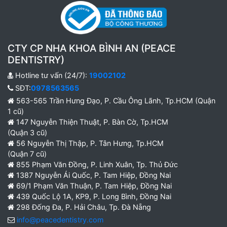
CTY CP NHA KHOA BÌNH AN (PEACE
DENTISTRY)
Hotline tư vấn (24/7):
19002102
SĐT:
0978563565
563-565 Trần Hưng Đạo, P. Cầu Ông Lãnh, Tp.HCM (Quận
1 cũ)
147 Nguyễn Thiện Thuật, P. Bàn Cờ, Tp.HCM
(Quận 3 cũ)
56 Nguyễn Thị Thập, P. Tân Hưng, Tp.HCM
(Quận 7 cũ)
855 Phạm Văn Đồng, P. Linh Xuân, Tp. Thủ Đức
1387 Nguyễn Ái Quốc, P. Tam Hiệp, Đồng Nai
69/1 Phạm Văn Thuận, P. Tam Hiệp, Đồng Nai
439 Quốc Lộ 1A, KP9, P. Long Bình, Đồng Nai
298 Đống Đa, P. Hải Châu, Tp. Đà Nẵng
info@peacedentistry.com