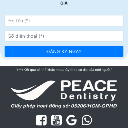
GIA
"(**) Kết quả có thể khác nhau tùy theo cơ địa của mỗi người."