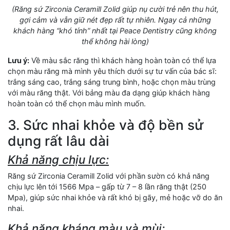
(Răng sứ Zirconia Ceramill Zolid giúp nụ cười trẻ nên thu hút,
gợi cảm và vẫn giữ nét đẹp rất tự nhiên. Ngay cả những
khách hàng “khó tính” nhất tại Peace Dentistry cũng không
thể không hài lòng)
Lưu ý:
Về màu sắc răng thì khách hàng hoàn toàn có thể lựa
chọn màu răng mà mình yêu thích dưới sự tư vấn của bác sĩ:
trắng sáng cao, trắng sáng trung bình, hoặc chọn màu trùng
với màu răng thật. Với bảng màu đa dạng giúp khách hàng
hoàn toàn có thể chọn màu mình muốn.
3. Sức nhai khỏe và độ bền sử
dụng rất lâu dài
Khả năng chịu lực:
Răng sứ Zirconia Ceramill Zolid với phần sườn có khả năng
chịu lực lên tới 1566 Mpa – gấp từ 7 – 8 lần răng thật (250
Mpa), giúp sức nhai khỏe và rất khó bị gãy, mẻ hoặc vỡ do ăn
nhai.
Khả năng kháng màu và mùi
: