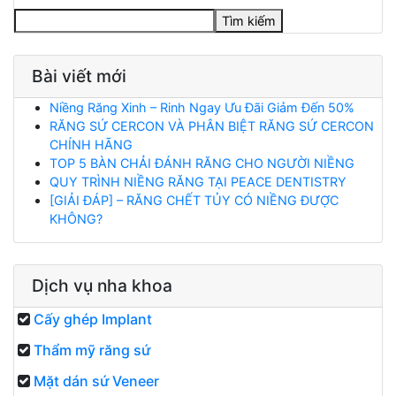
Tìm kiếm
Bài viết mới
Niềng Răng Xinh – Rinh Ngay Ưu Đãi Giảm Đến 50%
RĂNG SỨ CERCON VÀ PHÂN BIỆT RĂNG SỨ CERCON
CHÍNH HÃNG
TOP 5 BÀN CHẢI ĐÁNH RĂNG CHO NGƯỜI NIỀNG
QUY TRÌNH NIỀNG RĂNG TẠI PEACE DENTISTRY
[GIẢI ĐÁP] – RĂNG CHẾT TỦY CÓ NIỀNG ĐƯỢC
KHÔNG?
Dịch vụ nha khoa
Cấy ghép Implant
Thẩm mỹ răng sứ
Mặt dán sứ Veneer