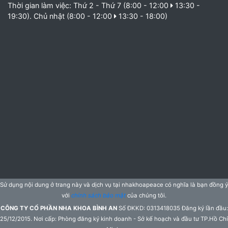
Thời gian làm việc: Thứ 2 - Thứ 7 (8:00 - 12:00
13:30 -
19:30). Chủ nhật (8:00 - 12:00
13:30 - 18:00)
Sử dụng nội dung ở trang này và dịch vụ tại nhakhoapeace có nghĩa là bạn đồng ý
với
chính sách bảo mật
của chúng tôi.
CÔNG TY CỔ PHẦN NHA KHOA BÌNH AN
Số ĐKKD: 0313418035 Đăng ký lần đầu:
25/12/2015. Nơi cấp: Phòng đăng ký kinh doanh - Sở kế hoạch và đầu tư TP.Hồ Chí