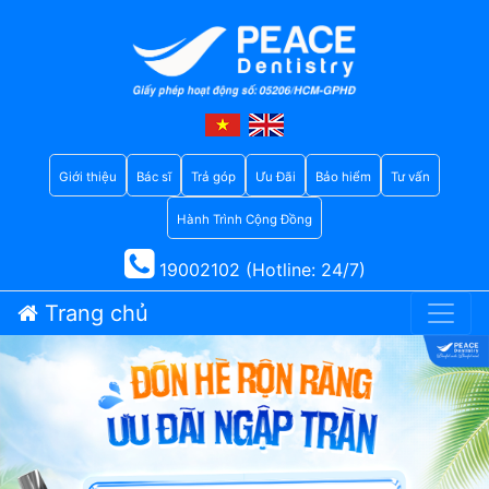
Giới thiệu
Bác sĩ
Trả góp
Ưu Đãi
Bảo hiểm
Tư vấn
Hành Trình Cộng Đồng
19002102 (Hotline: 24/7)
Trang chủ