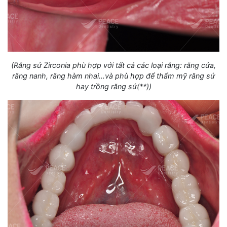
(Răng sứ Zirconia phù hợp với tất cả các loại răng: răng cửa,
răng nanh, răng hàm nhai…và phù hợp để thẩm mỹ răng sứ
hay trồng răng sứ(**))