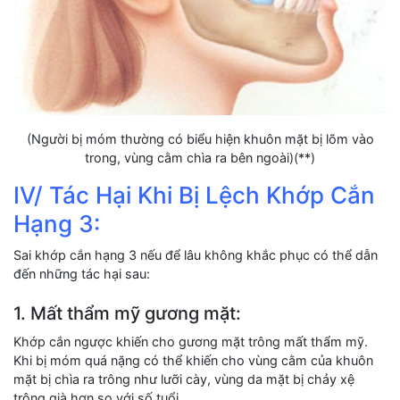
(Người bị móm thường có biểu hiện khuôn mặt bị lõm vào
trong, vùng cằm chìa ra bên ngoài)(**)
IV/ Tác Hại Khi Bị Lệch Khớp Cắn
Hạng 3:
Sai khớp cắn hạng 3 nếu để lâu không khắc phục có thể dẫn
đến những tác hại sau:
1. Mất thẩm mỹ gương mặt:
Khớp cắn ngược khiến cho gương mặt trông mất thẩm mỹ.
Khi bị móm quá nặng có thể khiến cho vùng cằm của khuôn
mặt bị chìa ra trông như lưỡi cày, vùng da mặt bị chảy xệ
trông già hơn so với số tuổi.