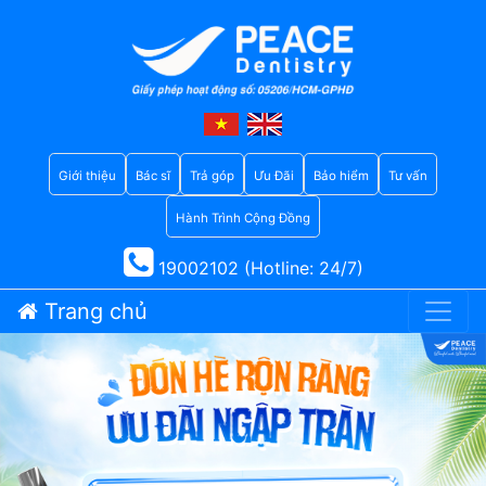
Giới thiệu
Bác sĩ
Trả góp
Ưu Đãi
Bảo hiểm
Tư vấn
Hành Trình Cộng Đồng
19002102 (Hotline: 24/7)
Trang chủ