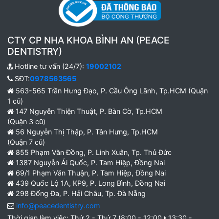
CTY CP NHA KHOA BÌNH AN (PEACE
DENTISTRY)
Hotline tư vấn (24/7):
19002102
SĐT:
0978563565
563-565 Trần Hưng Đạo, P. Cầu Ông Lãnh, Tp.HCM (Quận
1 cũ)
147 Nguyễn Thiện Thuật, P. Bàn Cờ, Tp.HCM
(Quận 3 cũ)
56 Nguyễn Thị Thập, P. Tân Hưng, Tp.HCM
(Quận 7 cũ)
855 Phạm Văn Đồng, P. Linh Xuân, Tp. Thủ Đức
1387 Nguyễn Ái Quốc, P. Tam Hiệp, Đồng Nai
69/1 Phạm Văn Thuận, P. Tam Hiệp, Đồng Nai
439 Quốc Lộ 1A, KP9, P. Long Bình, Đồng Nai
298 Đống Đa, P. Hải Châu, Tp. Đà Nẵng
info@peacedentistry.com
Thời gian làm việc: Thứ 2 - Thứ 7 (8:00 - 12:00
13:30 -