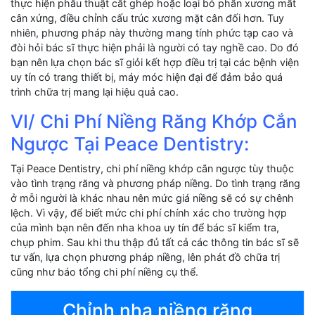
thực hiện phẫu thuật cắt ghép hoặc loại bỏ phần xương mất
cân xứng, điều chỉnh cấu trúc xương mặt cân đối hơn. Tuy
nhiên, phương pháp này thường mang tính phức tạp cao và
đòi hỏi bác sĩ thực hiện phải là người có tay nghề cao. Do đó
bạn nên lựa chọn bác sĩ giỏi kết hợp điều trị tại các bệnh viện
uy tín có trang thiết bị, máy móc hiện đại để đảm bảo quá
trình chữa trị mang lại hiệu quả cao.
VI/ Chi Phí Niềng Răng Khớp Cắn
Ngược Tại Peace Dentistry:
Tại Peace Dentistry, chi phí niềng khớp cắn ngược tùy thuộc
vào tình trạng răng và phương pháp niềng. Do tình trạng răng
ở mỗi người là khác nhau nên mức giá niềng sẽ có sự chênh
lệch. Vì vậy, để biết mức chi phí chính xác cho trường hợp
của mình bạn nên đến nha khoa uy tín để bác sĩ kiểm tra,
chụp phim. Sau khi thu thập đủ tất cả các thông tin bác sĩ sẽ
tư vấn, lựa chọn phương pháp niềng, lên phát đồ chữa trị
cũng như báo tổng chi phí niềng cụ thể.
Chỉnh nha niềng răng