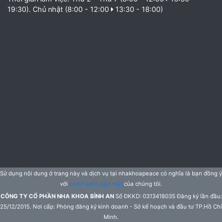
19:30). Chủ nhật (8:00 - 12:00
13:30 - 18:00)
Sử dụng nội dung ở trang này và dịch vụ tại nhakhoapeace có nghĩa là bạn đồng ý
với
chính sách bảo mật
của chúng tôi.
CÔNG TY CỔ PHẦN NHA KHOA BÌNH AN
Số ĐKKD: 0313418035 Đăng ký lần đầu:
25/12/2015. Nơi cấp: Phòng đăng ký kinh doanh - Sở kế hoạch và đầu tư TP.Hồ Chí
Minh.