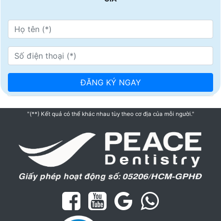
"(**) Kết quả có thể khác nhau tùy theo cơ địa của mỗi người."