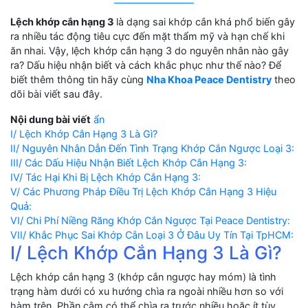
Lệch khớp cắn hạng 3
là dạng sai khớp cắn khá phổ biến gây
ra nhiều tác động tiêu cực đến mặt thẩm mỹ và hạn chế khi
ăn nhai. Vậy, lệch khớp cắn hạng 3 do nguyên nhân nào gây
ra? Dấu hiệu nhận biết và cách khắc phục như thế nào? Để
biết thêm thông tin hãy cùng
Nha Khoa Peace Dentistry
theo
dõi bài viết sau đây.
Nội dung bài viết
ẩn
I/ Lệch Khớp Cắn Hạng 3 Là Gì?
II/ Nguyên Nhân Dẫn Đến Tình Trạng Khớp Cắn Ngược Loại 3:
III/ Các Dấu Hiệu Nhận Biết Lệch Khớp Cắn Hạng 3:
IV/ Tác Hại Khi Bị Lệch Khớp Cắn Hạng 3:
V/ Các Phương Pháp Điều Trị Lệch Khớp Cắn Hạng 3 Hiệu
Quả:
VI/ Chi Phí Niềng Răng Khớp Cắn Ngược Tại Peace Dentistry:
VII/ Khắc Phục Sai Khớp Cắn Loại 3 Ở Đâu Uy Tín Tại TpHCM:
I/ Lệch Khớp Cắn Hạng 3 Là Gì?
Lệch khớp cắn hạng 3 (khớp cắn ngược hay móm) là tình
trạng hàm dưới có xu hướng chìa ra ngoài nhiều hơn so với
hàm trên. Phần cằm có thể chìa ra trước nhiều hoặc ít tùy