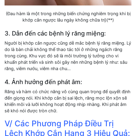
(Đau hàm là một trong những biến chứng nghiêm trọng khi bị
khớp cắn ngược lâu ngày không chữa trị)(**)
3. Dẫn đến các bệnh lý răng miệng:
Người bị khớp cắn ngược cũng dễ mắc bệnh lý răng miệng. Lý
do là bàn chải không thể thao tác tới ở những ngách răng
trong cùng. Khu vực đó sẽ là môi trường lý tưởng cho vi
khuẩn phát triển và sinh sôi gây nên những bệnh lý như: sâu
răng, viêm nướu, viêm nha chu…
4. Ảnh hưởng đến phát âm:
Răng và hàm có chức năng vô cùng quan trọng để quyết định
đến giọng nói. Khi khớp cắn bị sai lệch, răng mọc lộn xộn sẽ
khiến môi và lưỡi không hoạt động nhịp nhàng. Khi phát âm
sẽ khó nói được tròn chữ.
V/ Các Phương Pháp Điều Trị
Lệch Khớp Cắn Hạng 3 Hiệu Quả: