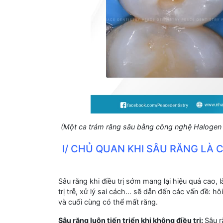
(Một ca trám răng sâu bằng công nghệ Halogen v
I/ CHỦ QUAN KHI SÂU RĂNG LÀ
Sâu răng khi điều trị sớm mang lại hiệu quả cao, 
trị trễ, xử lý sai cách… sẽ dẫn đến các vấn đề: h
và cuối cùng có thể mất răng.
Sâu răng luôn tiến triển khi không điều trị:
Sâu r