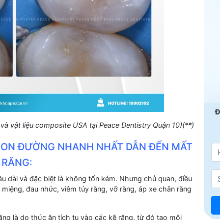
Đ
à vật liệu composite USA tại Peace Dentistry Quận 10)(**)
 CON ĐƯỜNG NHANH NHẤT DẪN ĐẾN MẤT
RĂNG:
lâu dài và đặc biệt là không tốn kém. Nhưng chủ quan, điều
ôi miệng, đau nhức, viêm tủy răng, vỡ răng, áp xe chân răng
ăng là do thức ăn tích tụ vào các kẽ răng, từ đó tạo môi