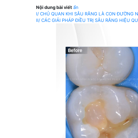
Nội dung bài viết
ẩn
I/ CHỦ QUAN KHI SÂU RĂNG LÀ CON ĐƯỜNG 
II/ CÁC GIẢI PHÁP ĐIỀU TRỊ SÂU RĂNG HIỆU Q