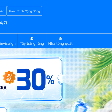
vấn
Hành Trình Cộng Đồng
4/7)
invisalign
Tẩy trắng răng
Nha tổng quát