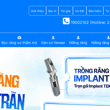
Giới thiệu
Bác sĩ
Trả góp
Ưu Đãi
Bảo hiểm
Tư 
19002102 (Hotline: 2
Bọc răng sứ thẩm mỹ
Dán sứ Veneer
Niềng răng
Niềng răng 