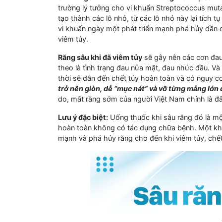
trường lý tưởng cho vi khuẩn Streptococcus mut
tạo thành các lỗ nhỏ, từ các lỗ nhỏ này lại tích 
vi khuẩn ngày một phát triển mạnh phá hủy dần c
viêm tủy.
Răng sâu khi đã viêm tủy
sẽ gây nên các cơn đau d
theo là tình trạng đau nửa mặt, đau nhức đầu. Và 
thời sẽ dẫn đến chết tủy hoàn toàn và có nguy 
trở nên giòn, dễ “mục nát” và vỡ từng mảng lớn 
do, mất răng sớm của người Việt Nam chính là đâ
Lưu ý đặc biệt:
Uống thuốc khi sâu răng đó là một
hoàn toàn không có tác dụng chữa bệnh. Một khi l
mạnh và phá hủy răng cho đến khi viêm tủy, chết