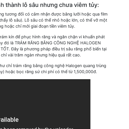
ình thành lỗ sâu nhưng chưa viêm tủy:
ăng tương đối có cảm nhận được bằng lưỡi hoặc qua film
hấy lỗ sâu). Lỗ sâu có thể nhỏ hoặc lớn, có thể vỡ một
 hoặc chỉ mới giai đoạn tiền viêm tủy.
trám kín để phục hình răng và ngăn chặn vi khuẩn phát
iện nay đó là TRÁM RĂNG BẰNG CÔNG NGHỆ HALOGEN
 Đây là phương pháp điều trị sâu răng phổ biến tại
chỉ vài trăm ngàn nhưng hiệu quả rất cao.
hư chỉ trám răng bằng công nghệ Halogen quang trùng
ay) hoặc bọc răng sứ chi phí có thể từ 1,500,000đ.