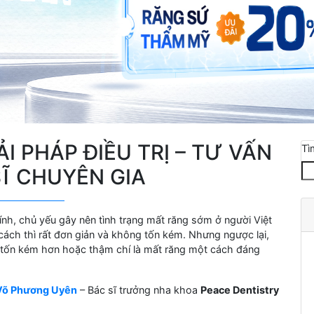
I PHÁP ĐIỀU TRỊ – TƯ VẤN
Tì
Ĩ CHUYÊN GIA
nh, chủ yếu gây nên tình trạng mất răng sớm ở người Việt
cách thì rất đơn giản và không tốn kém. Nhưng ngược lại,
sẽ tốn kém hơn hoặc thậm chí là mất răng một cách đáng
 Võ Phương Uyên
– Bác sĩ trưởng nha khoa
Peace Dentistry