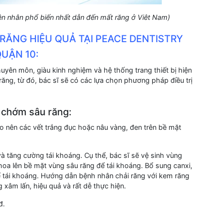
yên nhân phổ biến nhất dẫn đến mất răng ở Viêt Nam)
ÂU RĂNG HIỆU QUẢ TẠI PEACE DENTISTRY
UẬN 10:
huyên môn, giàu kinh nghiệm và hệ thống trang thiết bị hiện
răng, từ đó, bác sĩ sẽ có các lựa chọn phương pháp điều trị
– chớm sâu răng:
o nên các vết trắng đục hoặc nâu vàng, đen trên bề mặt
à tăng cường tái khoáng. Cụ thể, bác sĩ sẽ vệ sinh vùng
hoa lên bề mặt vùng sâu răng để tái khoáng. Bổ sung canxi,
ể tái khoáng. Hướng dẫn bệnh nhân chải răng với kem răng
g xâm lấn, hiệu quả và rất dễ thực hiện.
đ.