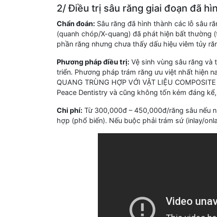
2/ Điều trị sâu răng giai đoạn đã h
Chẩn đoán:
Sâu răng đã hình thành các lỗ sâu r
(quanh chóp/X-quang) đã phát hiện bất thường (t
phần răng nhưng chưa thấy dấu hiệu viêm tủy răng
Phương pháp điều trị:
Vệ sinh vùng sâu răng và 
triển. Phương pháp trám răng ưu việt nhất h
QUANG TRÙNG HỢP VỚI VẬT LIỆU COMPOSITE TỐT.
Peace Dentistry và cũng không tốn kém đáng kể, 
Chi phí:
Từ 300,000đ – 450,000đ/răng sâu nếu n
hợp (phổ biến). Nếu buộc phải trám sứ (inlay/onl