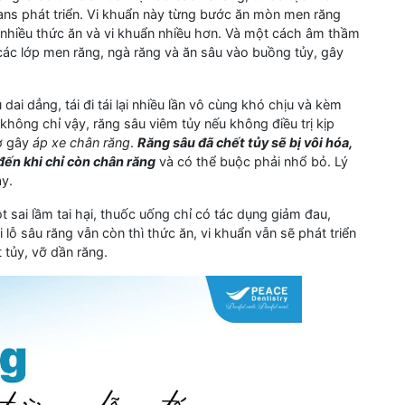
ans phát triển. Vi khuẩn này từng bước ăn mòn men răng
tụ nhiều thức ăn và vi khuẩn nhiều hơn. Và một cách âm thầm
ác lớp men răng, ngà răng và ăn sâu vào buồng tủy, gây
ai dẳng, tái đi tái lại nhiều lần vô cùng khó chịu và kèm
không chỉ vậy, răng sâu viêm tủy nếu không điều trị kịp
cơ gây
áp xe chân răng
.
Răng sâu đã chết tủy sẽ bị vôi hóa,
đến khi chỉ còn chân răng
và có thể buộc phải nhổ bỏ. Lý
y.
 sai lầm tai hại, thuốc uống chỉ có tác dụng giảm đau,
ỗ sâu răng vẫn còn thì thức ăn, vi khuẩn vẫn sẽ phát triển
 tủy, vỡ dần răng.