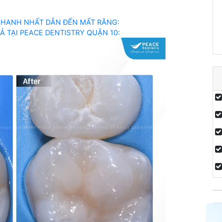
NHANH NHẤT DẪN ĐẾN MẤT RĂNG:
UẢ TẠI PEACE DENTISTRY QUẬN 10: