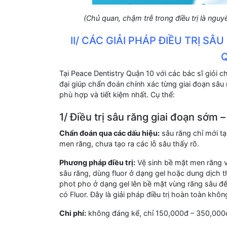
(Chủ quan, chậm trễ trong điều trị là ngu
II/ CÁC GIẢI PHÁP ĐIỀU TRỊ S
Q
Tại Peace Dentistry Quận 10 với các bác sĩ giỏi c
đại giúp chẩn đoán chính xác từng giai đoạn sâu 
phù hợp và tiết kiệm nhất. Cụ thể:
1/ Điều trị sâu răng giai đoạn sớm 
Chẩn đoán qua các dấu hiệu:
sâu răng chỉ mới tạ
men răng, chưa tạo ra các lỗ sâu thấy rõ.
Phương pháp điều trị:
Vệ sinh bề mặt men răng v
sâu răng, dùng fluor ở dạng gel hoặc dung dịch t
phot pho ở dạng gel lên bề mặt vùng răng sâu đ
có Fluor. Đây là giải pháp điều trị hoàn toàn khôn
Chi phí:
không đáng kể, chỉ 150,000đ – 350,000