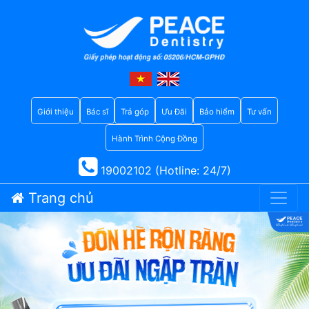
Giới thiệu
Bác sĩ
Trả góp
Ưu Đãi
Bảo hiểm
Tư vấn
Hành Trình Cộng Đồng
19002102 (Hotline: 24/7)
Trang chủ