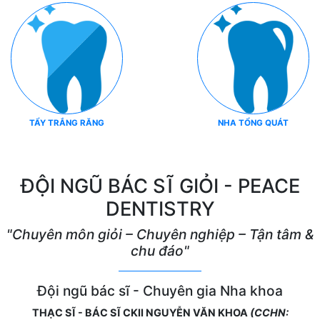
TẨY TRẮNG RĂNG
NHA TỔNG QUÁT
ĐỘI NGŨ BÁC SĨ GIỎI - PEACE
DENTISTRY
"Chuyên môn giỏi – Chuyên nghiệp – Tận tâm &
chu đáo"
Đội ngũ bác sĩ - Chuyên gia Nha khoa
THẠC SĨ - BÁC SĨ CKII NGUYỄN VĂN KHOA
(CCHN: