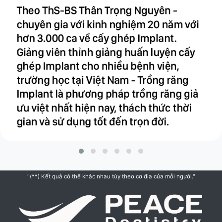
"(**) Kết quả có thể khác nhau tùy theo cơ địa của mỗi người."