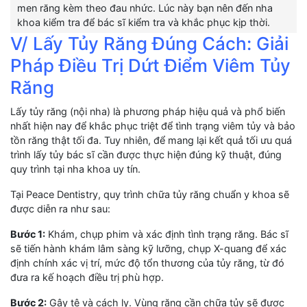
men răng kèm theo đau nhức. Lúc này bạn nên đến nha
khoa kiểm tra để bác sĩ kiểm tra và khắc phục kịp thời.
V/ Lấy Tủy Răng Đúng Cách: Giải
Pháp Điều Trị Dứt Điểm Viêm Tủy
Răng
Lấy tủy răng (nội nha) là phương pháp hiệu quả và phổ biến
nhất hiện nay để khắc phục triệt để tình trạng viêm tủy và bảo
tồn răng thật tối đa. Tuy nhiên, để mang lại kết quả tối ưu quá
trình lấy tủy bác sĩ cần được thực hiện đúng kỹ thuật, đúng
quy trình tại nha khoa uy tín.
Tại Peace Dentistry, quy trình chữa tủy răng chuẩn y khoa sẽ
được diễn ra như sau:
Bước 1:
Khám, chụp phim và xác định tình trạng răng. Bác sĩ
sẽ tiến hành khám lâm sàng kỹ lưỡng, chụp X-quang để xác
định chính xác vị trí, mức độ tổn thương của tủy răng, từ đó
đưa ra kế hoạch điều trị phù hợp.
Bước 2:
Gây tê và cách ly. Vùng răng cần chữa tủy sẽ được