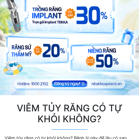
VIÊM TỦY RĂNG CÓ TỰ
KHỎI KHÔNG?
Viêm tủy răng có tự khỏi không? Bệnh lý này để lâu có sao