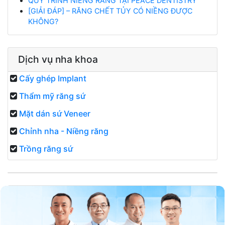
QUY TRÌNH NIỀNG RĂNG TẠI PEACE DENTISTRY
[GIẢI ĐÁP] – RĂNG CHẾT TỦY CÓ NIỀNG ĐƯỢC
KHÔNG?
Dịch vụ nha khoa
Cấy ghép Implant
Thẩm mỹ răng sứ
Mặt dán sứ Veneer
Chỉnh nha - Niềng răng
Trồng răng sứ