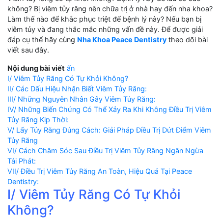
không? Bị viêm tủy răng nên chữa trị ở nhà hay đến nha khoa?
Làm thế nào để khắc phục triệt để bệnh lý này? Nếu bạn bị
viêm tủy và đang thắc mắc những vấn đề này. Để được giải
đáp cụ thể hãy cùng
Nha Khoa Peace Dentistry
theo dõi bài
viết sau đây.
Nội dung bài viết
ẩn
I/ Viêm Tủy Răng Có Tự Khỏi Không?
II/ Các Dấu Hiệu Nhận Biết Viêm Tủy Răng:
III/ Những Nguyên Nhân Gây Viêm Tủy Răng:
IV/ Những Biến Chứng Có Thể Xảy Ra Khi Không Điều Trị Viêm
Tủy Răng Kịp Thời:
V/ Lấy Tủy Răng Đúng Cách: Giải Pháp Điều Trị Dứt Điểm Viêm
Tủy Răng
VI/ Cách Chăm Sóc Sau Điều Trị Viêm Tủy Răng Ngăn Ngừa
Tái Phát:
VII/ Điều Trị Viêm Tủy Răng An Toàn, Hiệu Quả Tại Peace
Dentistry:
I/ Viêm Tủy Răng Có Tự Khỏi
Không?