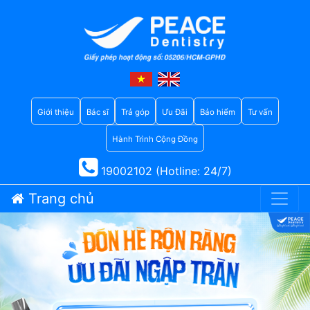
Giới thiệu
Bác sĩ
Trả góp
Ưu Đãi
Bảo hiểm
Tư vấn
Hành Trình Cộng Đồng
19002102 (Hotline: 24/7)
Trang chủ