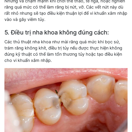
Những va chạm mạnh khi chơi thể thao, té ngã, hoặc nghiến
răng quá mức có thể làm răng bị nứt, vỡ. Các vết nứt này dù
rất nhỏ nhưng sẽ tạo điều kiện thuận lợi để vi khuẩn xâm nhập
vào và gây viêm tủy.
5. Điều trị nha khoa không đúng cách:
Các thủ thuật nha khoa như mài răng quá mức khi bọc sứ,
trám răng không khít, điều trị tủy nếu được thực hiện không
đúng kỹ thuật có thể làm tổn thương tủy hoặc tạo điều kiện
cho vi khuẩn xâm nhập.