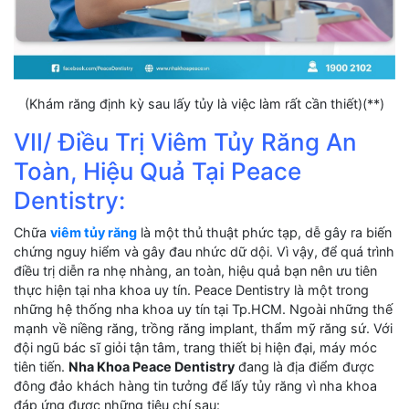
(Khám răng định kỳ sau lấy tủy là việc làm rất cần thiết)(**)
VII/ Điều Trị Viêm Tủy Răng An
Toàn, Hiệu Quả Tại Peace
Dentistry:
Chữa
viêm tủy răng
là một thủ thuật phức tạp, dễ gây ra biến
chứng nguy hiểm và gây đau nhức dữ dội. Vì vậy, để quá trình
điều trị diễn ra nhẹ nhàng, an toàn, hiệu quả bạn nên ưu tiên
thực hiện tại nha khoa uy tín. Peace Dentistry là một trong
những hệ thống nha khoa uy tín tại Tp.HCM. Ngoài những thế
mạnh về niềng răng, trồng răng implant, thẩm mỹ răng sứ. Với
đội ngũ bác sĩ giỏi tận tâm, trang thiết bị hiện đại, máy móc
tiên tiến.
Nha Khoa Peace Dentistry
đang là địa điểm được
đông đảo khách hàng tin tưởng để lấy tủy răng vì nha khoa
đáp ứng được những tiêu chí sau: