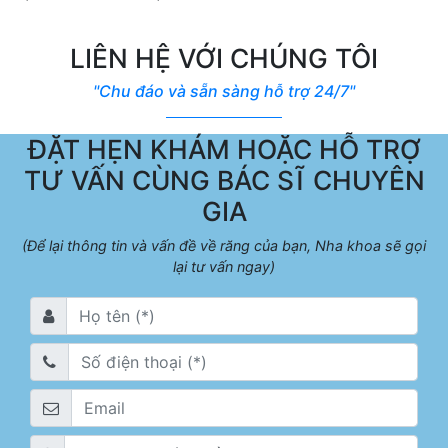
LIÊN HỆ VỚI CHÚNG TÔI
"Chu đáo và sẵn sàng hỗ trợ 24/7"
ĐẶT HẸN KHÁM HOẶC HỖ TRỢ
TƯ VẤN CÙNG BÁC SĨ CHUYÊN
GIA
(Để lại thông tin và vấn đề về răng của bạn, Nha khoa sẽ gọi
lại tư vấn ngay)