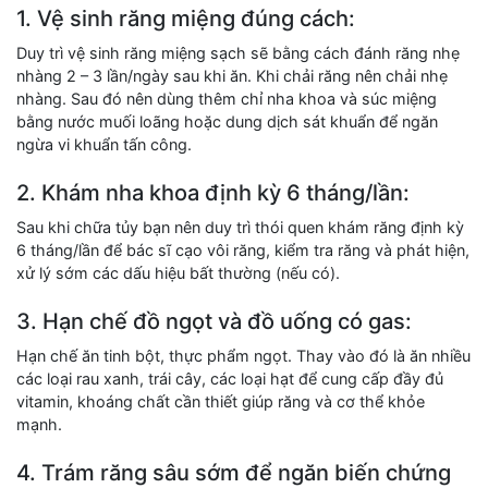
1. Vệ sinh răng miệng đúng cách:
Duy trì vệ sinh răng miệng sạch sẽ bằng cách đánh răng nhẹ
nhàng 2 – 3 lần/ngày sau khi ăn. Khi chải răng nên chải nhẹ
nhàng. Sau đó nên dùng thêm chỉ nha khoa và súc miệng
bằng nước muối loãng hoặc dung dịch sát khuẩn để ngăn
ngừa vi khuẩn tấn công.
2. Khám nha khoa định kỳ 6 tháng/lần:
Sau khi chữa tủy bạn nên duy trì thói quen khám răng định kỳ
6 tháng/lần để bác sĩ cạo vôi răng, kiểm tra răng và phát hiện,
xử lý sớm các dấu hiệu bất thường (nếu có).
3. Hạn chế đồ ngọt và đồ uống có gas:
Hạn chế ăn tinh bột, thực phẩm ngọt. Thay vào đó là ăn nhiều
các loại rau xanh, trái cây, các loại hạt để cung cấp đầy đủ
vitamin, khoáng chất cần thiết giúp răng và cơ thể khỏe
mạnh.
4. Trám răng sâu sớm để ngăn biến chứng