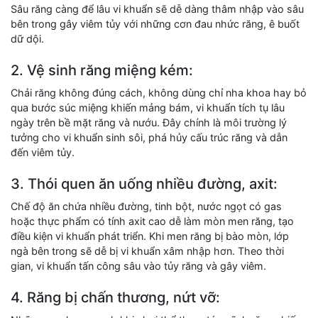
Sâu răng càng để lâu vi khuẩn sẽ dễ dàng thâm nhập vào sâu
bên trong gây viêm tủy với những cơn đau nhức răng, ê buốt
dữ dội.
2. Vệ sinh răng miệng kém:
Chải răng không đúng cách, không dùng chỉ nha khoa hay bỏ
qua bước súc miệng khiến mảng bám, vi khuẩn tích tụ lâu
ngày trên bề mặt răng và nướu. Đây chính là môi trường lý
tưởng cho vi khuẩn sinh sôi, phá hủy cấu trúc răng và dẫn
đến viêm tủy.
3. Thói quen ăn uống nhiều đường, axit:
Chế độ ăn chứa nhiều đường, tinh bột, nước ngọt có gas
hoặc thực phẩm có tính axit cao dễ làm mòn men răng, tạo
điều kiện vi khuẩn phát triển. Khi men răng bị bào mòn, lớp
ngà bên trong sẽ dễ bị vi khuẩn xâm nhập hơn. Theo thời
gian, vi khuẩn tấn công sâu vào tủy răng và gây viêm.
4. Răng bị chấn thương, nứt vỡ: