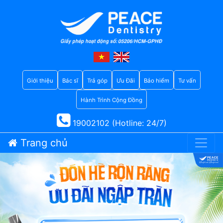
Giới thiệu
Bác sĩ
Trả góp
Ưu Đãi
Bảo hiểm
Tư vấn
Hành Trình Cộng Đồng
19002102 (Hotline: 24/7)
Trang chủ