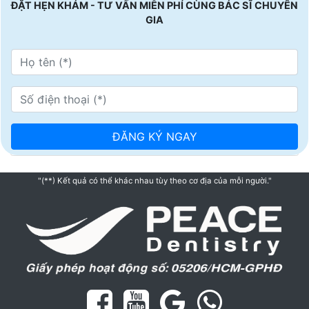
ĐẶT HẸN KHÁM - TƯ VẤN MIỄN PHÍ CÙNG BÁC SĨ CHUYÊN
GIA
"(**) Kết quả có thể khác nhau tùy theo cơ địa của mỗi người."