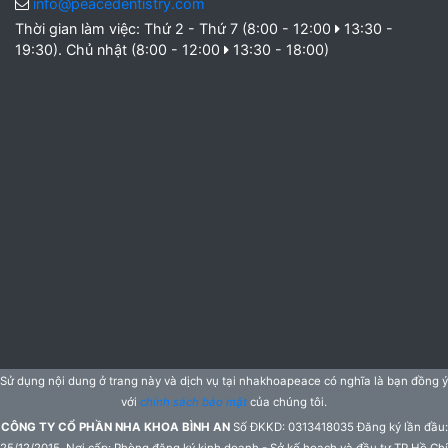
info@peacedentistry.com
Thời gian làm việc: Thứ 2 - Thứ 7 (8:00 - 12:00
13:30 -
19:30). Chủ nhật (8:00 - 12:00
13:30 - 18:00)
Sử dụng nội dung ở trang này và dịch vụ tại nhakhoapeace có nghĩa là bạn đồng ý
với
chính sách bảo mật
của chúng tôi.
CÔNG TY CỔ PHẦN NHA KHOA BÌNH AN
Số ĐKKD: 0313418035 Đăng ký lần đầu:
25/12/2015. Nơi cấp: Phòng đăng ký kinh doanh - Sở kế hoạch và đầu tư TP.Hồ Chí