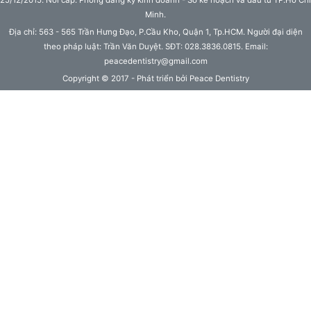
Minh.
Địa chỉ: 563 - 565 Trần Hưng Đạo, P.Cầu Kho, Quận 1, Tp.HCM. Người đại diện
theo pháp luật: Trần Văn Duyệt. SĐT: 028.3836.0815. Email:
peacedentistry@gmail.com
Copyright © 2017 - Phát triển bởi Peace Dentistry