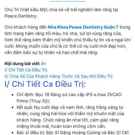
Chú Trí (Việt kiều Mỹ) chia sẻ về trải nghiệm làm răng tại
Peace Dentistry:
Chú khách hàng đến
Nha Khoa Peace Dentistry Quận 7
trong
tình trạng hàm răng tối màu, hô nhẹ, tụt lợi vùng răng cửa,
hình thể răng kém thẩm mỹ khiến chú thiếu tự tin và e ngại khi
cười. Mong muốn của chú là có thể có nụ cười mới đẹp hơn,
vẫn đảm bảo sự tự nhiên và hạn chế mài răng.
Nội dung bài viết
ẩn
I/ Chi Tiết Ca Điều Trị:
II/ Chia Sẻ Của Khách Hàng Trước Và Sau Khi Điều Trị:
I/ Chi Tiết Ca Điều Trị:
Chỉ định: Bọc 18 Răng sứ cao cấp IPS e.max ZirCAD
Prime (Thụy Sỹ);
Kết quả: Nụ cười đẹp và nam tính, răng trắng sáng tự
nhiên, cung răng hài hòa với thẩm mỹ khuôn mặt của
khách hàng. Chức năng ăn nhai tốt, cảm giác răng
miệng thoải mái, hoàn toàn không cộm cấn.
Bác sĩ điều trị: Bác Sĩ Đặng Hoàng Cương và Bác Sĩ CKI