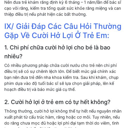
Nên đưa trẻ khám răng định kỳ 6 tháng – 1 năm/lần để bác sĩ
cạo vôi răng, kiểm tra tổng quát sức khỏe răng miệng và can
thiệp điều trị nếu phát hiện các bất thường.
IX/ Giải Đáp Các Câu Hỏi Thường
Gặp Về Cười Hở Lợi Ở Trẻ Em:
1. Chi phí chữa cười hở lợi cho bé là bao
nhiêu?
Có nhiều phương pháp chữa cười nướu cho trẻ nên chi phí
điều trị sẽ có sự chênh lệch lớn. Để biết mức giá chính xác
bạn nên đưa trẻ đến nha khoa kiểm tra. Sau khi khám, chụp
phim dựa vào độ tuổi bác sĩ sẽ lựa chọn giải pháp, lên kế
hoạch điều trị và báo mức giá cụ thể.
2. Cười hở lợi ở trẻ em có tự hết không?
Thông thường, cười hở lợi không thể tự hết nếu nguyên nhân
xuất phát từ cấu trúc hàm, răng hoặc cơ môi. Tuy nhiên, nếu
do răng chưa mọc đủ hoặc lợi phì đại tạm thời do viêm, tình