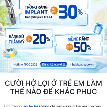
CƯỜI HỞ LỢI Ở TRẺ EM LÀM
THẾ NÀO ĐỂ KHẮC PHỤC
Tình trạng
cười hở lợi
không chỉ gặp ở người lớn mà còn gặp