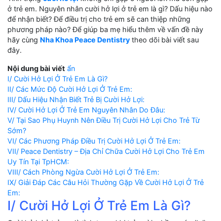
ở trẻ em. Nguyên nhân cười hở lợi ở trẻ em là gì? Dấu hiệu nào
để nhận biết? Để điều trị cho trẻ em sẽ can thiệp những
phương pháp nào? Để giúp ba mẹ hiểu thêm về vấn đề này
hãy cùng
Nha Khoa Peace Dentistry
theo dõi bài viết sau
đây.
Nội dung bài viết
ẩn
I/ Cười Hở Lợi Ở Trẻ Em Là Gì?
II/ Các Mức Độ Cười Hở Lợi Ở Trẻ Em:
III/ Dấu Hiệu Nhận Biết Trẻ Bị Cười Hở Lợi:
IV/ Cười Hở Lợi Ở Trẻ Em Nguyên Nhân Do Đâu:
V/ Tại Sao Phụ Huynh Nên Điều Trị Cười Hở Lợi Cho Trẻ Từ
Sớm?
VI/ Các Phương Pháp Điều Trị Cười Hở Lợi Ở Trẻ Em:
VII/ Peace Dentistry – Địa Chỉ Chữa Cười Hở Lợi Cho Trẻ Em
Uy Tín Tại TpHCM:
VIII/ Cách Phòng Ngừa Cười Hở Lợi Ở Trẻ Em:
IX/ Giải Đáp Các Câu Hỏi Thường Gặp Về Cười Hở Lợi Ở Trẻ
Em:
I/ Cười Hở Lợi Ở Trẻ Em Là Gì?