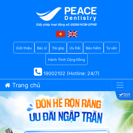
Giới thiệu
Bác sĩ
Trả góp
Ưu Đãi
Bảo hiểm
Tư vấn
Hành Trình Cộng Đồng
19002102 (Hotline: 24/7)
Trang chủ