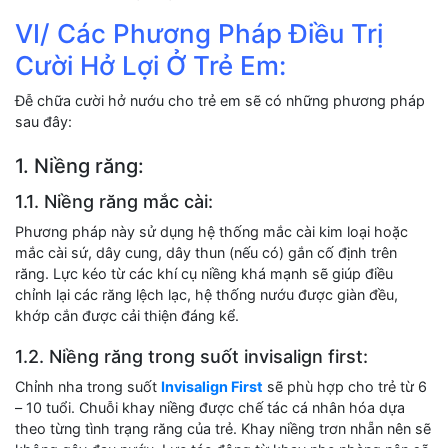
VI/ Các Phương Pháp Điều Trị
Cười Hở Lợi Ở Trẻ Em:
Đễ chữa cười hở nướu cho trẻ em sẽ có những phương pháp
sau đây:
1. Niềng răng:
1.1. Niềng răng mắc cài:
Phương pháp này sử dụng hệ thống mắc cài kim loại hoặc
mắc cài sứ, dây cung, dây thun (nếu có) gắn cố định trên
răng. Lực kéo từ các khí cụ niềng khá mạnh sẽ giúp điều
chỉnh lại các răng lệch lạc, hệ thống nướu được giàn đều,
khớp cắn được cải thiện đáng kể.
1.2. Niềng răng trong suốt invisalign first:
Chỉnh nha trong suốt
Invisalign First
sẽ phù hợp cho trẻ từ 6
– 10 tuổi. Chuỗi khay niềng được chế tác cá nhân hóa dựa
theo từng tình trạng răng của trẻ. Khay niềng trơn nhẵn nên sẽ