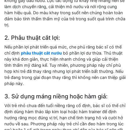
không gây đau nướu. Lực tác động từ khay nhẹ nhàng nên sẽ
làm dịch chuyển răng, cải thiện mô nướu và nới rộng cung
hàm hiệu quả. Do màu khay trong suốt nên chúng hoàn toàn
đảm bảo tính thẩm thẩm mỹ của trẻ trong suốt quá trình chữa
trị.
2. Phẫu thuật cắt lợi:
Nếu phần lợi phát triển quá mức, che phủ răng bác sĩ có thể
chỉ định
phẫu thuật cắt nướu
bỏ phần lợi dư thừa. Thủ thuật
này khá đơn giản, thực hiện nhanh chóng và giúp cải thiện
tính thẩm mỹ đáng kể. Tuy nhiên, phương pháp này chỉ phù
hợp khi trẻ đã thay răng nhưng lợi phát triển bất thường. Nếu
trẻ đang trong giai đoạn thay răng thì không nên can thiệp giải
pháp này.
3. Sử dụng máng niềng hoặc hàm giả:
Với trẻ nhỏ chưa đến tuổi niềng răng cố định, bác sĩ có thể chỉ
định dùng hàm tháo lắp kim loại hoặc hàm trainer để định
hướng răng mọc đúng vị trí, hạn chế tình trạng hô và cười hở
nướu về sau. Phương pháp này trẻ chỉ cần đeo hàm trong lúc
ngủ hoặc 1 số giờ trong ngày theo chỉ dẫn của bác sĩ nên rất