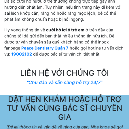
Đa số cười hở nướu ở trẻ thường không trực tiếp gây ảnh
hưởng đến phát âm. Tuy nhiên, nếu tình trạng này đi kèm với
sai lệch khớp cắn, răng hô hoặc răng mọc lệch, bé có thể
phát âm không chuẩn hoặc bị nói ngọng.
Hy vọng thông tin về
cười hở lợi ở trẻ em
ở trên đây của
chúng tôi đã gửi đến bạn thật nhiều thông tin hữu ích. Để
được tư vấn chuyên sâu quý khách hàng có thể inbox
fanpage
Peace Dentistry Quận 7
hoặc gọi hotline tư vấn dịch
vụ:
19002102
để được bác sĩ tư vấn chi tiết nhất.
LIÊN HỆ VỚI CHÚNG TÔI
"Chu đáo và sẵn sàng hỗ trợ 24/7"
ĐẶT HẸN KHÁM HOẶC HỖ TRỢ
TƯ VẤN CÙNG BÁC SĨ CHUYÊN
GIA
(Để lại thông tin và vấn đề về răng của bạn, Nha khoa sẽ gọi