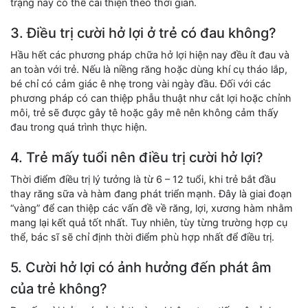
trạng này có thể cải thiện theo thời gian.
3. Điều trị cười hở lợi ở trẻ có đau không?
Hầu hết các phương pháp chữa hở lợi hiện nay đều ít đau và
an toàn với trẻ. Nếu là niềng răng hoặc dùng khí cụ tháo lắp,
bé chỉ có cảm giác ê nhẹ trong vài ngày đầu. Đối với các
phương pháp có can thiệp phẫu thuật như cắt lợi hoặc chỉnh
môi, trẻ sẽ được gây tê hoặc gây mê nên không cảm thấy
đau trong quá trình thực hiện.
4. Trẻ mấy tuổi nên điều trị cười hở lợi?
Thời điểm điều trị lý tưởng là từ 6 – 12 tuổi, khi trẻ bắt đầu
thay răng sữa và hàm đang phát triển mạnh. Đây là giai đoạn
“vàng” để can thiệp các vấn đề về răng, lợi, xương hàm nhằm
mang lại kết quả tốt nhất. Tuy nhiên, tùy từng trường hợp cụ
thể, bác sĩ sẽ chỉ định thời điểm phù hợp nhất để điều trị.
5. Cười hở lợi có ảnh hưởng đến phát âm
của trẻ không?