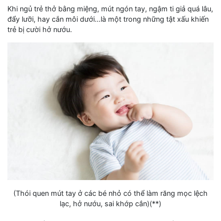
Khi ngủ trẻ thở bằng miệng, mút ngón tay, ngậm ti giả quá lâu,
đẩy lưỡi, hay cắn môi dưới…là một trong những tật xấu khiến
trẻ bị cười hở nướu.
(Thói quen mút tay ở các bé nhỏ có thể làm răng mọc lệch
lạc, hở nướu, sai khớp cắn)(**)