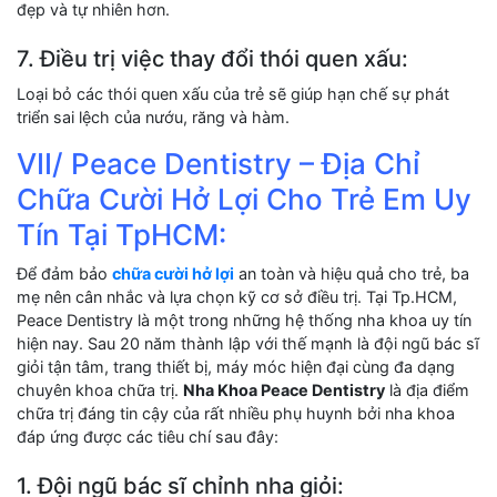
đẹp và tự nhiên hơn.
7. Điều trị việc thay đổi thói quen xấu:
Loại bỏ các thói quen xấu của trẻ sẽ giúp hạn chế sự phát
triển sai lệch của nướu, răng và hàm.
VII/ Peace Dentistry – Địa Chỉ
Chữa Cười Hở Lợi Cho Trẻ Em Uy
Tín Tại TpHCM:
Để đảm bảo
chữa cười hở lợi
an toàn và hiệu quả cho trẻ, ba
mẹ nên cân nhắc và lựa chọn kỹ cơ sở điều trị. Tại Tp.HCM,
Peace Dentistry là một trong những hệ thống nha khoa uy tín
hiện nay. Sau 20 năm thành lập với thế mạnh là đội ngũ bác sĩ
giỏi tận tâm, trang thiết bị, máy móc hiện đại cùng đa dạng
chuyên khoa chữa trị.
Nha Khoa Peace Dentistry
là địa điểm
chữa trị đáng tin cậy của rất nhiều phụ huynh bởi nha khoa
đáp ứng được các tiêu chí sau đây:
1. Đội ngũ bác sĩ chỉnh nha giỏi: