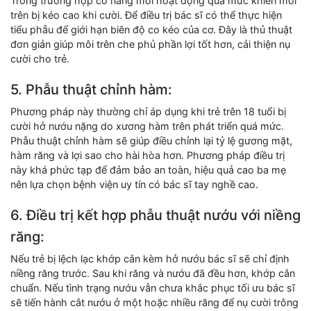
Trong trường hợp cơ nâng môi hoạt động quá mức khiến môi
trên bị kéo cao khi cười. Để điều trị bác sĩ có thể thực hiện
tiểu phẫu để giới hạn biên độ co kéo của cơ. Đây là thủ thuật
đơn giản giúp môi trên che phủ phần lợi tốt hơn, cải thiện nụ
cười cho trẻ.
5. Phẫu thuật chỉnh hàm:
Phương pháp này thường chỉ áp dụng khi trẻ trên 18 tuổi bị
cười hở nướu nặng do xương hàm trên phát triển quá mức.
Phẫu thuật chỉnh hàm sẽ giúp điều chỉnh lại tỷ lệ gương mặt,
hàm răng và lợi sao cho hài hòa hơn. Phương pháp điều trị
này khá phức tạp để đảm bảo an toàn, hiệu quả cao ba mẹ
nên lựa chọn bệnh viện uy tín có bác sĩ tay nghề cao.
6. Điều trị kết hợp phẫu thuật nướu với niềng
răng:
Nếu trẻ bị lệch lạc khớp cắn kèm hở nướu bác sĩ sẽ chỉ định
niềng răng trước. Sau khi răng và nướu đã đều hơn, khớp cắn
chuẩn. Nếu tình trạng nướu vẫn chưa khắc phục tối ưu bác sĩ
sẽ tiến hành cắt nướu ở một hoặc nhiều răng để nụ cười trông