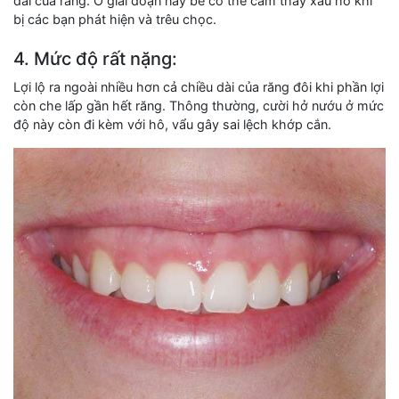
dài của răng. Ở giai đoạn này bé có thể cảm thấy xấu hổ khi
bị các bạn phát hiện và trêu chọc.
4. Mức độ rất nặng:
Lợi lộ ra ngoài nhiều hơn cả chiều dài của răng đôi khi phần lợi
còn che lấp gần hết răng. Thông thường, cười hở nướu ở mức
độ này còn đi kèm với hô, vẩu gây sai lệch khớp cắn.