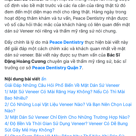
cố định vào bề mặt trước và các rìa cắn của răng thật từ đó
đem đến một diện mạo mới cho răng thật. Hàng ngày trong
hoạt động thăm khám và tư vấn, Peace Dentistry nhận được
vô số câu hỏi thắc mắc của khách hàng có liên quan đến mặt
dán sứ Veneer nói riêng và thẩm mỹ răng sứ nói chung.
Đấy chính là lý do mà
Peace Dentistry
thực hiện bài viết này
để giải đáp một cách chính xác và khách quan nhất về mặt
dán sứ veneer. Bài viết này được sự tham vấn của
Bác Sĩ
Đặng Hoàng Cương
chuyên gia về thẩm mỹ răng sứ, bác sĩ
trưởng cơ sở
Peace Dentistry Quận 7
.
Nội dung bài viết
ẩn
Giải Đáp Những Câu Hỏi Phổ Biến Về Mặt Dán Sứ Veneer
1/ Mặt Sứ Veneer Có Mài Răng Hay Không? Nếu Có Thì Mài
Bao Nhiêu?
2/ Có Những Loại Vật Liệu Veneer Nào? Và Bạn Nên Chọn Loại
Nào?
3/ Mặt Dán Sứ Veneer Chỉ Định Cho Những Trường Hợp Nào?
4/ Độ Bền Và Thời Gian Sử Dụng Veneer? Veneer Có Dễ Bung
Sút Gãy Mẻ Hay Không?