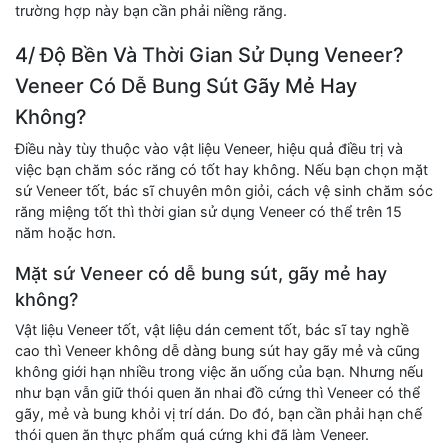
trường hợp này bạn cần phải niềng răng.
4/ Độ Bền Và Thời Gian Sử Dụng Veneer?
Veneer Có Dễ Bung Sút Gãy Mẻ Hay
Không?
Điều này tùy thuộc vào vật liệu Veneer, hiệu quả điều trị và
việc bạn chăm sóc răng có tốt hay không. Nếu bạn chọn mặt
sứ Veneer tốt, bác sĩ chuyên môn giỏi, cách vệ sinh chăm sóc
răng miệng tốt thì thời gian sử dụng Veneer có thể trên 15
năm hoặc hơn.
Mặt sứ Veneer có dễ bung sút, gãy mẻ hay
không?
Vật liệu Veneer tốt, vật liệu dán cement tốt, bác sĩ tay nghề
cao thì Veneer không dễ dàng bung sút hay gãy mẻ và cũng
không giới hạn nhiều trong việc ăn uống của bạn. Nhưng nếu
như bạn vẫn giữ thói quen ăn nhai đồ cứng thì Veneer có thể
gãy, mẻ và bung khỏi vị trí dán. Do đó, bạn cần phải hạn chế
thói quen ăn thực phẩm quá cứng khi đã làm Veneer.