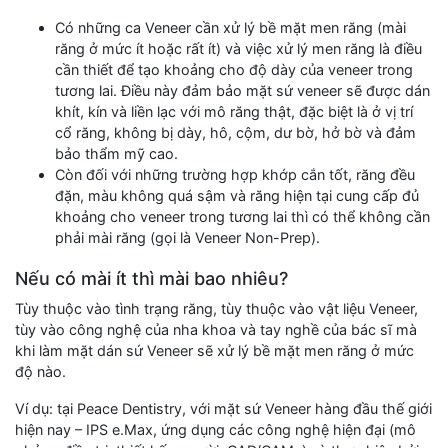
Có những ca Veneer cần xử lý bề mặt men răng (mài
răng ở mức ít hoặc rất ít) và việc xử lý men răng là điều
cần thiết để tạo khoảng cho độ dày của veneer trong
tương lai. Điều này đảm bảo mặt sứ veneer sẽ được dán
khít, kín và liền lạc với mô răng thật, đặc biệt là ở vị trí
cổ răng, không bị dày, hô, cộm, dư bờ, hở bờ và đảm
bảo thẩm mỹ cao.
Còn đối với những trường hợp khớp cắn tốt, răng đều
đặn, màu không quá sậm và răng hiện tại cung cấp đủ
khoảng cho veneer trong tương lai thì có thể không cần
phải mài răng (gọi là Veneer Non-Prep).
Nếu có mài ít thì mài bao nhiêu?
Tùy thuộc vào tình trạng răng, tùy thuộc vào vật liệu Veneer,
tùy vào công nghệ của nha khoa và tay nghề của bác sĩ mà
khi làm mặt dán sứ Veneer sẽ xử lý bề mặt men răng ở mức
độ nào.
Ví dụ: tại Peace Dentistry, với mặt sứ Veneer hàng đầu thế giới
hiện nay – IPS e.Max, ứng dụng các công nghệ hiện đại (mô