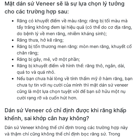
Mặt dán sứ Veneer sẽ là sự lựa chọn lý tưởng
cho các trường hợp sau:
Răng có khuyết điểm về màu răng: răng bị tối màu mà
tẩy trắng không đem lại hiệu quả (có thể do cơ địa răng,
do bệnh lý về men răng, nhiễm kháng sinh);
Răng thưa, hở kẽ răng;
Răng bị tổn thương men răng: mòn men răng, khuyết cổ
chân răng;
Răng bị gãy, mẻ, vỡ một phần;
Răng bị khuyết điểm về hình thể: răng thô, ngắn, dài,
quá to và quá nhỏ.
Nếu bạn chưa hài lòng về tính thẩm mỹ ở hàm răng, bạn
chưa tự tin với nụ cười của mình thì mặt dán sứ veneer
cũng là một lựa chọn tuyệt vời để bạn sở hửu một nụ
cười rạng rỡ và cuốn hút hơn.
Dán sứ Veneer có chỉ định được khi răng khấp
khểnh, sai khớp cắn hay không?
Dán sứ Veneer không thể chỉ định trong các trường hợp này
và thậm chí cũng không thể chỉ định bọc răng sứ. Trong