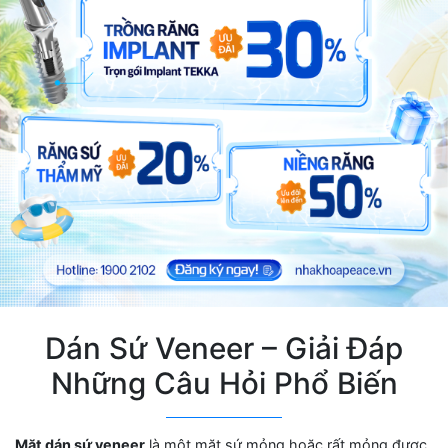
Dán Sứ Veneer – Giải Đáp
Những Câu Hỏi Phổ Biến
Mặt dán sứ veneer
là một mặt sứ mỏng hoặc rất mỏng được