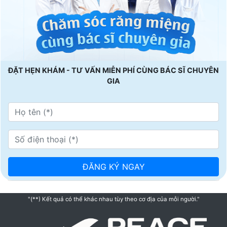
ĐẶT HẸN KHÁM - TƯ VẤN MIỄN PHÍ CÙNG BÁC SĨ CHUYÊN
GIA
"(**) Kết quả có thể khác nhau tùy theo cơ địa của mỗi người."