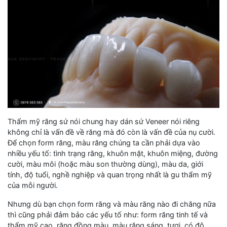
Thẩm mỹ răng sứ nói chung hay dán sứ Veneer nói riêng
không chỉ là vấn đề về răng mà đó còn là vấn đề của nụ cười.
Để chọn form răng, màu răng chúng ta cần phải dựa vào
nhiều yếu tố: tình trạng răng, khuôn mặt, khuôn miệng, đường
cười, màu môi (hoặc màu son thường dùng), màu da, giới
tính, độ tuổi, nghề nghiệp và quan trọng nhất là gu thẩm mỹ
của mỗi người.
Nhưng dù bạn chọn form răng và màu răng nào đi chăng nữa
thì cũng phải đảm bảo các yếu tố như: form răng tinh tế và
thẩm mỹ cao, răng đồng màu, màu răng sáng, tươi, có độ