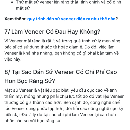
Thử mặt sứ veneer lên răng thật, tinh chỉnh và cố định
mặt sứ
Xem thêm:
quy trình dán sứ veneer diễn ra như thế nào
?
7/ Làm Veneer Có Đau Hay Không?
Vì Veneer mài răng là rất ít và trong quá trình xử lý men răng
bác sĩ có sử dụng thuốc tê hoặc giảm ê. Đo đó, việc làm
Veneer là khá nhẹ nhàng, bạn không có gì phải bận tâm về
việc này.
8/ Tại Sao Dán Sứ Veneer Có Chi Phí Cao
Hơn Bọc Răng Sứ?
Mặt sứ Veneer là vật liệu đặc biệt: yêu cầu cực cao về tính
thẩm mỹ, mỏng nhưng phải chịu lực tốt do đó vật liệu Veneer
thường có giá thành cao hơn. Bên cạnh đó, công nghệ chế
tác Veneer cũng phức tạp hơn, đòi hỏi các công nghệ cực kỳ
hiện đại. Đó là lý do tại sao chi phí làm Veneer lại cao hơn
phần nào so với bọc răng sứ.