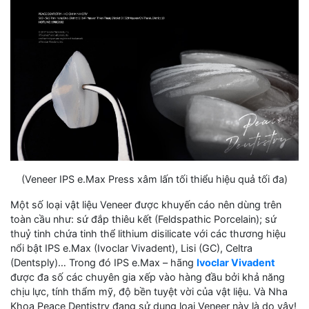
(Veneer IPS e.Max Press xâm lấn tối thiểu hiệu quả tối đa)
Một số loại vật liệu Veneer được khuyến cáo nên dùng trên
toàn cầu như: sứ đắp thiêu kết (Feldspathic Porcelain); sứ
thuỷ tinh chứa tinh thể lithium disilicate với các thương hiệu
nổi bật IPS e.Max (Ivoclar Vivadent), Lisi (GC), Celtra
(Dentsply)… Trong đó IPS e.Max – hãng
Ivoclar Vivadent
được đa số các chuyên gia xếp vào hàng đầu bởi khả năng
chịu lực, tính thẩm mỹ, độ bền tuyệt vời của vật liệu. Và Nha
Khoa Peace Dentistry đang sử dụng loại Veneer này là do vậy!