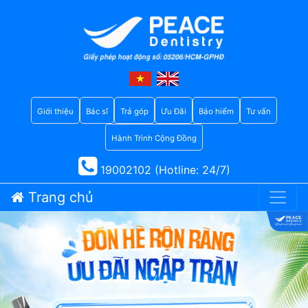
Giới thiệu
Bác sĩ
Trả góp
Ưu Đãi
Bảo hiểm
Tư vấn
Hành Trình Cộng Đồng
19002102 (Hotline: 24/7)
Trang chủ