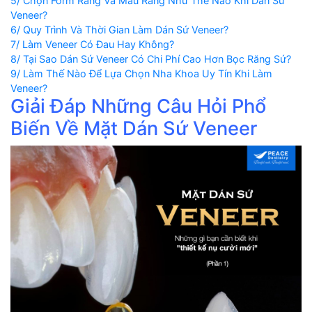
5/ Chọn Form Răng Và Màu Răng Như Thế Nào Khi Dán Sứ
Veneer?
6/ Quy Trình Và Thời Gian Làm Dán Sứ Veneer?
7/ Làm Veneer Có Đau Hay Không?
8/ Tại Sao Dán Sứ Veneer Có Chi Phí Cao Hơn Bọc Răng Sứ?
9/ Làm Thế Nào Để Lựa Chọn Nha Khoa Uy Tín Khi Làm
Veneer?
Giải Đáp Những Câu Hỏi Phổ
Biến Về Mặt Dán Sứ Veneer