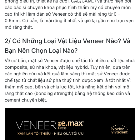
phỏng điều trị, thiết kế nụ cười, CAD/CAM..) và thực hiện bởi
các bác sĩ chuyên khoa phục hình thẩm mỹ có chuyên môn
cao thì khi làm dán sứ Veneer có thể sẽ mài răng từ 0 –
0.6mm. Cơ bản, là mài răng ít nhất và giữ lại gần như trọn vẹn
mô răng thật.
2/ Có Những Loại Vật Liệu Veneer Nào? Và
Bạn Nên Chọn Loại Nào?
Về cơ bản, mặt sứ Veneer được chế tác từ nhiều chất liệu như:
composite, sứ nha khoa, vật liệu hybrid. Tuy nhiên, dựa trên
các nghiên cứu và kết quả lâm sàng thì mặt sứ Veneer được
chế tạo từ chất liệu sứ pha thuỷ tinh được xem là tốt nhất vì:
thẩm mỹ cao, bền và chịu lực tốt, khả năng kết dính với mô
răng thật cao (bonding strength) bằng hệ thống keo dán và
cement chuyên biệt.