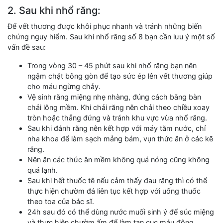
2. Sau khi nhổ răng:
Để vết thương được khôi phục nhanh và tránh những biến
chứng nguy hiểm. Sau khi nhổ răng số 8 bạn cần lưu ý một số
vấn đề sau:
Trong vòng 30 – 45 phút sau khi nhổ răng bạn nên
ngậm chặt bông gòn để tạo sức ép lên vết thương giúp
cho máu ngừng chảy.
Vệ sinh răng miệng nhẹ nhàng, đúng cách bằng bàn
chải lông mềm. Khi chải răng nên chải theo chiều xoay
tròn hoặc thẳng đứng và tránh khu vực vừa nhổ răng.
Sau khi đánh răng nên kết hợp với máy tăm nước, chỉ
nha khoa để làm sạch mảng bám, vụn thức ăn ở các kẽ
răng.
Nên ăn các thức ăn mềm không quá nóng cũng không
quá lạnh.
Sau khi hết thuốc tê nếu cảm thấy đau răng thì có thể
thực hiện chườm đá liên tục kết hợp với uống thuốc
theo toa của bác sĩ.
24h sau đó có thể dùng nước muối sinh ý để súc miệng
và thực hiện chườm ấm để làm tan cục máu đông.