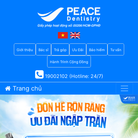
Giới thiệu
Bác sĩ
Trả góp
Ưu Đãi
Bảo hiểm
Tư vấn
Hành Trình Cộng Đồng
19002102 (Hotline: 24/7)
Trang chủ