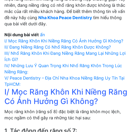
nhiên, đang niềng răng có nhổ răng khôn được không là thắc
mắc của rất nhiều khách hàng. Để biết thêm thông tin về vấn
đề này hãy cùng
Nha Khoa Peace Dentistry
tìm hiểu thông
qua bài viết dưới đây.
Nội dung bài viết
ẩn
I/ Mọc Răng Khôn Khi Niềng Răng Có Ảnh Hưởng Gì Không?
II/ Đang Niềng Răng Có Nhổ Răng Khôn Được Không?
III/ Nhổ Răng Khôn Khi Đang Niềng Răng Mang Lại Những Lợi
Ích Gì?
IV/ Những Lưu Ý Quan Trọng Khi Nhổ Răng Khôn Trong Lúc
Niềng Răng:
V/ Peace Dentistry – Địa Chỉ Nha Khoa Niềng Răng Uy Tín Tại
TpHCM:
I/ Mọc Răng Khôn Khi Niềng Răng
Có Ảnh Hưởng Gì Không?
Mọc răng khôn (răng số 8) đặc biệt là răng khôn mọc lệch,
mọc ngầm có thể gây ra những tác hại sau:
1. Tác động đến răng số 7: