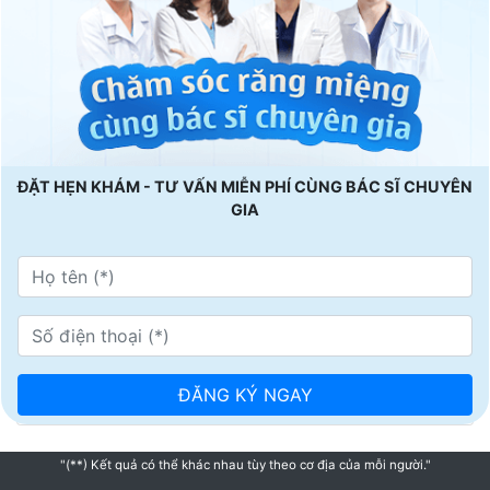
ĐẶT HẸN KHÁM - TƯ VẤN MIỄN PHÍ CÙNG BÁC SĨ CHUYÊN
GIA
"(**) Kết quả có thể khác nhau tùy theo cơ địa của mỗi người."