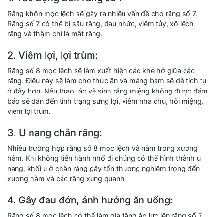
Răng khôn mọc lệch sẽ gây ra nhiều vấn đề cho răng số 7.
Răng số 7 có thể bị sâu răng, đau nhức, viêm tủy, xô lệch
răng và thậm chí là mất răng.
2. Viêm lợi, lợi trùm:
Răng số 8 mọc lệch sẽ làm xuất hiện các khe hở giữa các
răng. Điều này sẽ làm cho thức ăn và mảng bám sẽ dễ tích tụ
ở đây hơn. Nếu thao tác vệ sinh răng miệng không được đảm
bảo sẽ dẫn đến tình trạng sưng lợi, viêm nha chu, hôi miệng,
viêm lợi trùm.
3. U nang chân răng:
Nhiều trường hợp răng số 8 mọc lệch và nằm trong xương
hàm. Khi không tiến hành nhổ đi chúng có thể hình thành u
nang, khối u ở chân răng gây tổn thương nghiêm trọng đến
xương hàm và các răng xung quanh
4. Gây đau đớn, ảnh hưởng ăn uống:
Răng số 8 mọc lệch có thể làm gia tăng áp lực lên răng số 7.