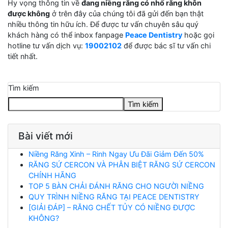
Hy vọng thông tin về
đang niềng răng có nhổ răng khôn
được không
ở trên đây của chúng tôi đã gửi đến bạn thật
nhiều thông tin hữu ích. Để được tư vấn chuyên sâu quý
khách hàng có thể inbox fanpage
Peace Dentistry
hoặc gọi
hotline tư vấn dịch vụ:
19002102
để được bác sĩ tư vấn chi
tiết nhất.
Tìm kiếm
Tìm kiếm
Bài viết mới
Niềng Răng Xinh – Rinh Ngay Ưu Đãi Giảm Đến 50%
RĂNG SỨ CERCON VÀ PHÂN BIỆT RĂNG SỨ CERCON
CHÍNH HÃNG
TOP 5 BÀN CHẢI ĐÁNH RĂNG CHO NGƯỜI NIỀNG
QUY TRÌNH NIỀNG RĂNG TẠI PEACE DENTISTRY
[GIẢI ĐÁP] – RĂNG CHẾT TỦY CÓ NIỀNG ĐƯỢC
KHÔNG?