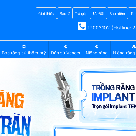
Giới thiệu
Bác sĩ
Trả góp
Ưu Đãi
Bảo hiểm
Tư 
19002102 (Hotline: 2
Bọc răng sứ thẩm mỹ
Dán sứ Veneer
Niềng răng
Niềng răng 