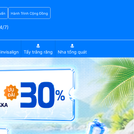
vấn
Hành Trình Cộng Đồng
4/7)
invisalign
Tẩy trắng răng
Nha tổng quát