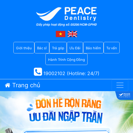
Giới thiệu
Bác sĩ
Trả góp
Ưu Đãi
Bảo hiểm
Tư vấn
Hành Trình Cộng Đồng
19002102 (Hotline: 24/7)
Trang chủ