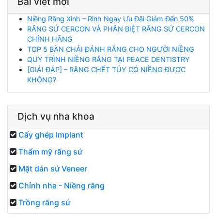
Bài viết mới
Niềng Răng Xinh – Rinh Ngay Ưu Đãi Giảm Đến 50%
RĂNG SỨ CERCON VÀ PHÂN BIỆT RĂNG SỨ CERCON
CHÍNH HÃNG
TOP 5 BÀN CHẢI ĐÁNH RĂNG CHO NGƯỜI NIỀNG
QUY TRÌNH NIỀNG RĂNG TẠI PEACE DENTISTRY
[GIẢI ĐÁP] – RĂNG CHẾT TỦY CÓ NIỀNG ĐƯỢC
KHÔNG?
Dịch vụ nha khoa
Cấy ghép Implant
Thẩm mỹ răng sứ
Mặt dán sứ Veneer
Chỉnh nha - Niềng răng
Trồng răng sứ