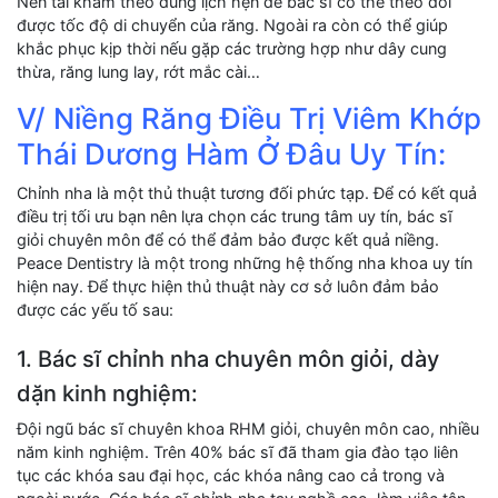
Nên tái khám theo đúng lịch hẹn để bác sĩ có thể theo dõi
được tốc độ di chuyển của răng. Ngoài ra còn có thể giúp
khắc phục kịp thời nếu gặp các trường hợp như dây cung
thừa, răng lung lay, rớt mắc cài…
V/ Niềng Răng Điều Trị Viêm Khớp
Thái Dương Hàm Ở Đâu Uy Tín:
Chỉnh nha là một thủ thuật tương đối phức tạp. Để có kết quả
điều trị tối ưu bạn nên lựa chọn các trung tâm uy tín, bác sĩ
giỏi chuyên môn để có thể đảm bảo được kết quả niềng.
Peace Dentistry là một trong những hệ thống nha khoa uy tín
hiện nay. Để thực hiện thủ thuật này cơ sở luôn đảm bảo
được các yếu tố sau:
1. Bác sĩ chỉnh nha chuyên môn giỏi, dày
dặn kinh nghiệm:
Đội ngũ bác sĩ chuyên khoa RHM giỏi, chuyên môn cao, nhiều
năm kinh nghiệm. Trên 40% bác sĩ đã tham gia đào tạo liên
tục các khóa sau đại học, các khóa nâng cao cả trong và