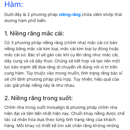
Hàm:
Dưới đây là 2 phương pháp
niềng răng
chữa viêm khớp thái
dương hàm phổ biến:
1. Niềng răng mắc cài:
Có 3 phương pháp niềng răng (chỉnh nha) mắc cài cơ bản:
niềng bằng mắc cài kim loại, mắc cài kim loại tự đóng hoặc
mắc cài sứ. Bác sĩ sẽ gắn các khí cụ lên răng như: mắc cài,
dây cung và cả dây thun. Chúng sẽ kết hợp và tạo nên một
lực kéo mạnh để đưa răng di chuyển về đúng với vị trí trên
cung hàm. Tùy thuộc vào mong muốn, tình trạng răng bác sĩ
sẽ chỉ định phương pháp phù hợp. Tuy nhiên, hiệu quả của
các giải pháp niềng này là như nhau.
2. Niềng răng trong suốt:
Chỉnh nha trong suốt Invisalign là phương pháp chỉnh nha
hiện đại và tiên tiến nhất hiện nay. Chuỗi khay niềng được chế
tác cá nhân hóa dựa theo từng tình trạng răng của khách
hàng. Mỗi khay có thiết kế ôm sát chân răng không những