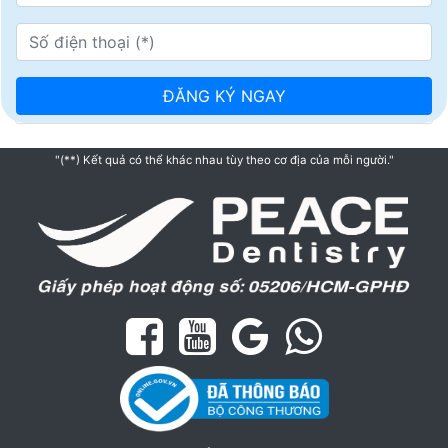
"(**) Kết quả có thể khác nhau tùy theo cơ địa của mỗi người."