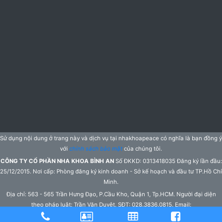
Sử dụng nội dung ở trang này và dịch vụ tại nhakhoapeace có nghĩa là bạn đồng ý
với
chính sách bảo mật
của chúng tôi.
CÔNG TY CỔ PHẦN NHA KHOA BÌNH AN
Số ĐKKD: 0313418035 Đăng ký lần đầu:
25/12/2015. Nơi cấp: Phòng đăng ký kinh doanh - Sở kế hoạch và đầu tư TP.Hồ Chí
Minh.
Địa chỉ: 563 - 565 Trần Hưng Đạo, P.Cầu Kho, Quận 1, Tp.HCM. Người đại diện
theo pháp luật: Trần Văn Duyệt. SĐT: 028.3836.0815. Email:
peacedentistry@gmail.com