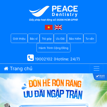
Giới thiệu
Bác sĩ
Trả góp
Ưu Đãi
Bảo hiểm
Tư vấn
Hành Trình Cộng Đồng
19002102 (Hotline: 24/7)
Trang chủ