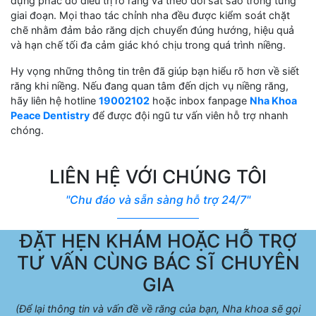
dựng phác đồ điều trị rõ ràng và theo dõi sát sao trong từng
giai đoạn. Mọi thao tác chỉnh nha đều được kiểm soát chặt
chẽ nhằm đảm bảo răng dịch chuyển đúng hướng, hiệu quả
và hạn chế tối đa cảm giác khó chịu trong quá trình niềng.
Hy vọng những thông tin trên đã giúp bạn hiểu rõ hơn về siết
răng khi niềng. Nếu đang quan tâm đến dịch vụ niềng răng,
hãy liên hệ hotline
19002102
hoặc inbox fanpage
Nha Khoa
Peace Dentistry
để được đội ngũ tư vấn viên hỗ trợ nhanh
chóng.
LIÊN HỆ VỚI CHÚNG TÔI
"Chu đáo và sẵn sàng hỗ trợ 24/7"
ĐẶT HẸN KHÁM HOẶC HỖ TRỢ
TƯ VẤN CÙNG BÁC SĨ CHUYÊN
GIA
(Để lại thông tin và vấn đề về răng của bạn, Nha khoa sẽ gọi