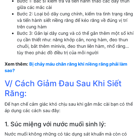
Bước 1: Bác sĩ kiểm tra và tiến hành tháo các dây thun
giữa các mắc cài
Bước 2: Loại bỏ dây cung chính, kiểm tra tình trạng răng
và tiến hành siết niềng răng để kéo răng về đúng vị trí
trên cung hàm
Bước 3: Gắn lại dây cung và có thể gắn thêm một số khí
cụ cần thiết như: nâng khớp cắn, nong hàm, đeo thun
chuỗi, bắt thêm minivis, đeo thun liên hàm, nhổ răng…
tùy theo phác đồ điều trị của mỗi người
Xem thêm:
Bị chảy máu chân răng khi niềng răng phải làm
sao?
V/ Cách Giảm Đau Sau Khi Siết
Răng:
Để hạn chế cảm giác khó chịu sau khi gắn mắc cài bạn có thể
áp dụng các cách sau đây:
1. Súc miệng với nước muối sinh lý:
Nước muối không những có tác dụng sát khuẩn mà còn có