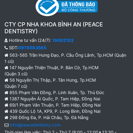
CTY CP NHA KHOA BÌNH AN (PEACE
DENTISTRY)
Hotline tư vấn (24/7):
19002102
SĐT:
0978563565
563-565 Trần Hưng Đạo, P. Cầu Ông Lãnh, Tp.HCM (Quận
1 cũ)
147 Nguyễn Thiện Thuật, P. Bàn Cờ, Tp.HCM
(Quận 3 cũ)
56 Nguyễn Thị Thập, P. Tân Hưng, Tp.HCM
(Quận 7 cũ)
855 Phạm Văn Đồng, P. Linh Xuân, Tp. Thủ Đức
1387 Nguyễn Ái Quốc, P. Tam Hiệp, Đồng Nai
69/1 Phạm Văn Thuận, P. Tam Hiệp, Đồng Nai
439 Quốc Lộ 1A, KP9, P. Long Bình, Đồng Nai
298 Đống Đa, P. Hải Châu, Tp. Đà Nẵng
info@peacedentistry.com
Thời gian làm việc: Thứ 2 - Thứ 7 (8:00 - 12:00
13:30 -