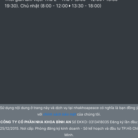
19:30). Chủ nhật (8:00 - 12:00
13:30 - 18:00)
Sử dụng nội dung ở trang này và dịch vụ tại nhakhoapeace có nghĩa là bạn đồng ý
với
chính sách bảo mật
của chúng tôi.
CÔNG TY CỔ PHẦN NHA KHOA BÌNH AN
Số ĐKKD: 0313418035 Đăng ký lần đầu:
25/12/2015. Nơi cấp: Phòng đăng ký kinh doanh - Sở kế hoạch và đầu tư TP.Hồ Chí
Minh.