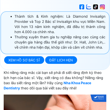
Thành tích & Kinh nghiệm: Là Diamond Invisalign
Provider và Top 2 Bác sĩ Invisalign khu vực Miền Nam.
Với hơn 13 năm kinh nghiệm, đã điều trị thành công
hơn 4.000 ca chỉnh nha.
Thường xuyên tham gia tu nghiệp nâng cao cùng các
chuyên gia hàng đầu thế giới như: Dr. Hall, John Lin,..
về chỉnh nha hiện đại, khớp cắn và cắm vít chỉnh nha.
XEM HỒ SƠ BÁC SĨ
ĐẶT LỊCH HẸN
Khi niềng răng mắc cài bạn sẽ phải đi siết răng định kỳ theo
lịch hẹn của bác sĩ. Vậy, siết răng có đau không? Niềng răng
bao lâu siết răng một lần? Hãy cùng
Nha Khoa Peace
Dentistry
theo dõi qua bài viết sau đây nhé!