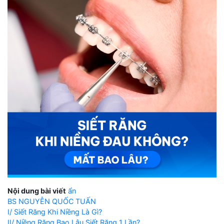
Nội dung bài viết
ẩn
BS NGUYỄN QUỐC TUẤN
I/ Siết Răng Khi Niềng Là Gì?
II/ Niềng Răng Bao Lâu Siết Răng 1 Lần?