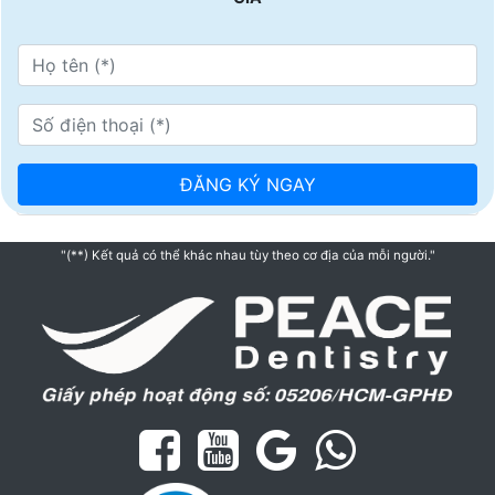
"(**) Kết quả có thể khác nhau tùy theo cơ địa của mỗi người."