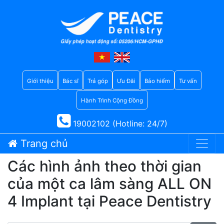
Giới thiệu
Bác sĩ
Trả góp
Ưu Đãi
Bảo hiểm
Tư vấn
Hành Trình Cộng Đồng
19002102 (Hotline: 24/7)
Trang chủ
Các hình ảnh theo thời gian
của một ca lâm sàng ALL ON
4 Implant tại Peace Dentistry