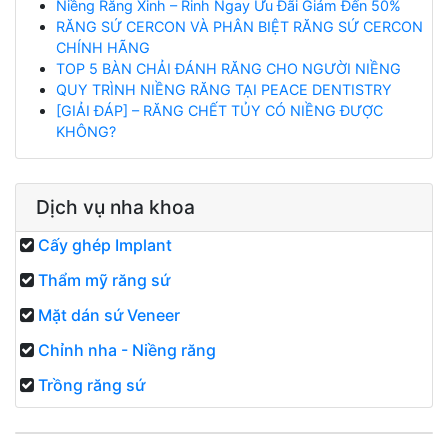
Niềng Răng Xinh – Rinh Ngay Ưu Đãi Giảm Đến 50%
RĂNG SỨ CERCON VÀ PHÂN BIỆT RĂNG SỨ CERCON
CHÍNH HÃNG
TOP 5 BÀN CHẢI ĐÁNH RĂNG CHO NGƯỜI NIỀNG
QUY TRÌNH NIỀNG RĂNG TẠI PEACE DENTISTRY
[GIẢI ĐÁP] – RĂNG CHẾT TỦY CÓ NIỀNG ĐƯỢC
KHÔNG?
Dịch vụ nha khoa
Cấy ghép Implant
Thẩm mỹ răng sứ
Mặt dán sứ Veneer
Chỉnh nha - Niềng răng
Trồng răng sứ