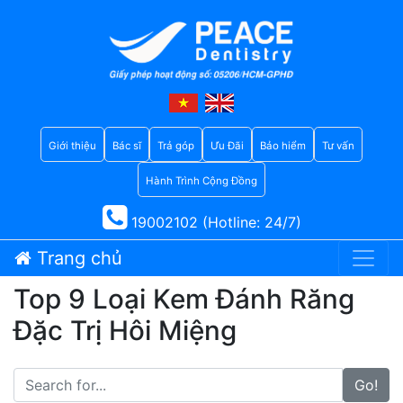
Giới thiệu
Bác sĩ
Trả góp
Ưu Đãi
Bảo hiểm
Tư vấn
Hành Trình Cộng Đồng
19002102 (Hotline: 24/7)
Trang chủ
Top 9 Loại Kem Đánh Răng
Đặc Trị Hôi Miệng
Go!