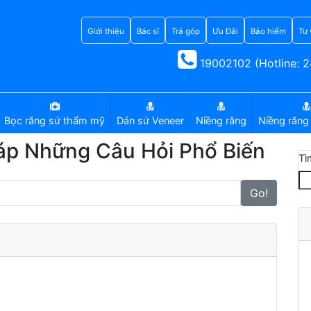
Giới thiệu
Bác sĩ
Trả góp
Ưu Đãi
Bảo hiểm
Tư 
19002102 (Hotline: 2
Bọc răng sứ thẩm mỹ
Dán sứ Veneer
Niềng răng
Niềng răng 
Đáp Những Câu Hỏi Phổ Biến
Tì
Go!