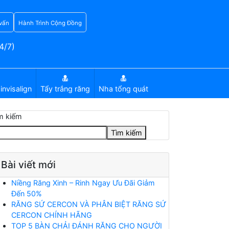
vấn
Hành Trình Cộng Đồng
4/7)
invisalign
Tẩy trắng răng
Nha tổng quát
m kiếm
Tìm kiếm
Bài viết mới
Niềng Răng Xinh – Rinh Ngay Ưu Đãi Giảm
Đến 50%
RĂNG SỨ CERCON VÀ PHÂN BIỆT RĂNG SỨ
CERCON CHÍNH HÃNG
TOP 5 BÀN CHẢI ĐÁNH RĂNG CHO NGƯỜI