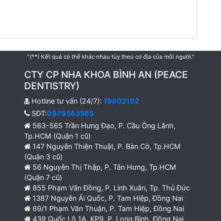
"(**) Kết quả có thể khác nhau tùy theo cơ địa của mỗi người."
CTY CP NHA KHOA BÌNH AN (PEACE
DENTISTRY)
Hotline tư vấn (24/7):
19002102
SĐT:
0978563565
563-565 Trần Hưng Đạo, P. Cầu Ông Lãnh,
Tp.HCM (Quận 1 cũ)
147 Nguyễn Thiện Thuật, P. Bàn Cờ, Tp.HCM
(Quận 3 cũ)
56 Nguyễn Thị Thập, P. Tân Hưng, Tp.HCM
(Quận 7 cũ)
855 Phạm Văn Đồng, P. Linh Xuân, Tp. Thủ Đức
1387 Nguyễn Ái Quốc, P. Tam Hiệp, Đồng Nai
69/1 Phạm Văn Thuận, P. Tam Hiệp, Đồng Nai
439 Quốc Lộ 1A, KP9, P. Long Bình, Đồng Nai