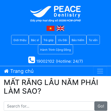
Giới thiệu
Bác sĩ
Trả góp
Ưu Đãi
Bảo hiểm
Tư vấn
Hành Trình Cộng Đồng
19002102 (Hotline: 24/7)
Trang chủ
MẤT RĂNG LÂU NĂM PHẢI
LÀM SAO?
Go!