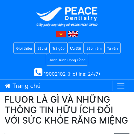
Giới thiệu
Bác sĩ
Trả góp
Ưu Đãi
Bảo hiểm
Tư vấn
Hành Trình Cộng Đồng
19002102 (Hotline: 24/7)
Trang chủ
FLUOR LÀ GÌ VÀ NHỮNG
THÔNG TIN HỮU ÍCH ĐỐI
VỚI SỨC KHỎE RĂNG MIỆNG