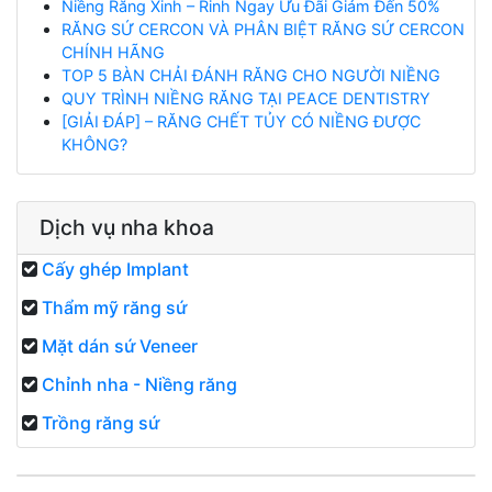
Niềng Răng Xinh – Rinh Ngay Ưu Đãi Giảm Đến 50%
RĂNG SỨ CERCON VÀ PHÂN BIỆT RĂNG SỨ CERCON
CHÍNH HÃNG
TOP 5 BÀN CHẢI ĐÁNH RĂNG CHO NGƯỜI NIỀNG
QUY TRÌNH NIỀNG RĂNG TẠI PEACE DENTISTRY
[GIẢI ĐÁP] – RĂNG CHẾT TỦY CÓ NIỀNG ĐƯỢC
KHÔNG?
Dịch vụ nha khoa
Cấy ghép Implant
Thẩm mỹ răng sứ
Mặt dán sứ Veneer
Chỉnh nha - Niềng răng
Trồng răng sứ