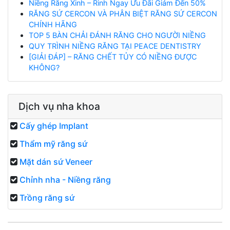
Niềng Răng Xinh – Rinh Ngay Ưu Đãi Giảm Đến 50%
RĂNG SỨ CERCON VÀ PHÂN BIỆT RĂNG SỨ CERCON
CHÍNH HÃNG
TOP 5 BÀN CHẢI ĐÁNH RĂNG CHO NGƯỜI NIỀNG
QUY TRÌNH NIỀNG RĂNG TẠI PEACE DENTISTRY
[GIẢI ĐÁP] – RĂNG CHẾT TỦY CÓ NIỀNG ĐƯỢC
KHÔNG?
Dịch vụ nha khoa
Cấy ghép Implant
Thẩm mỹ răng sứ
Mặt dán sứ Veneer
Chỉnh nha - Niềng răng
Trồng răng sứ