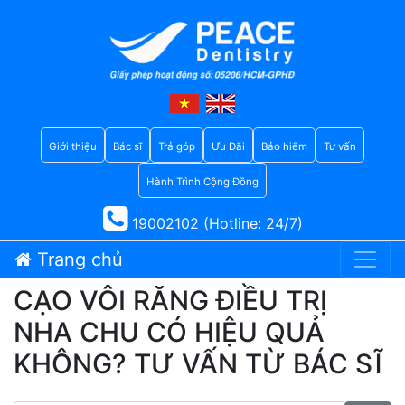
Giới thiệu
Bác sĩ
Trả góp
Ưu Đãi
Bảo hiểm
Tư vấn
Hành Trình Cộng Đồng
19002102 (Hotline: 24/7)
Trang chủ
CẠO VÔI RĂNG ĐIỀU TRỊ
NHA CHU CÓ HIỆU QUẢ
KHÔNG? TƯ VẤN TỪ BÁC SĨ