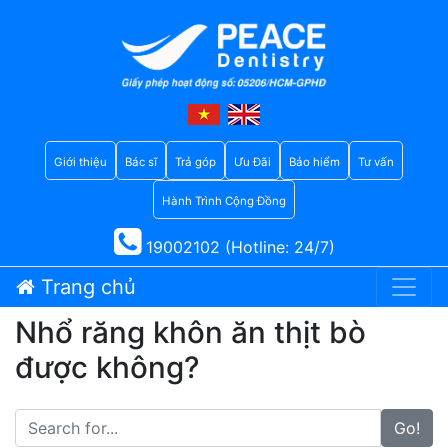
Giới thiệu
Bác sĩ
Trả góp
Ưu Đãi
Bảo hiểm
Tư vấn
Hành Trình Cộng Đồng
19002102 (Hotline: 24/7)
Trang chủ
Nhổ răng khôn ăn thịt bò
được không?
Go!