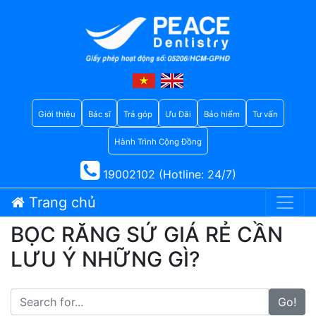
Giới thiệu
Bác sĩ
Trả góp
Ưu Đãi
Bảo hiểm
Tư vấn
Hành Trình Cộng Đồng
19002102 (Hotline: 24/7)
Trang chủ
BỌC RĂNG SỨ GIÁ RẺ CẦN
LƯU Ý NHỮNG GÌ?
Go!