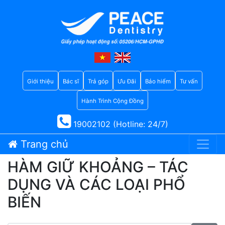
Giới thiệu
Bác sĩ
Trả góp
Ưu Đãi
Bảo hiểm
Tư vấn
Hành Trình Cộng Đồng
19002102 (Hotline: 24/7)
Trang chủ
HÀM GIỮ KHOẢNG – TÁC
DỤNG VÀ CÁC LOẠI PHỔ
BIẾN