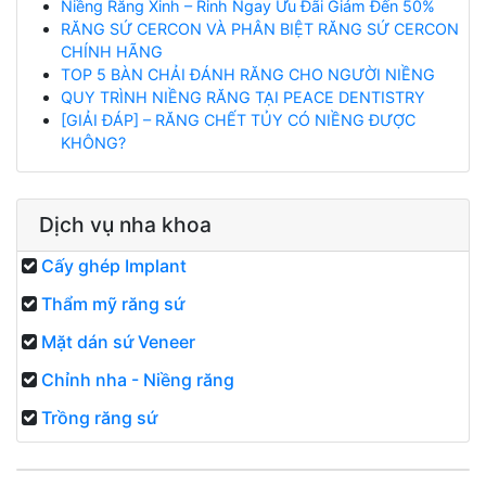
Niềng Răng Xinh – Rinh Ngay Ưu Đãi Giảm Đến 50%
RĂNG SỨ CERCON VÀ PHÂN BIỆT RĂNG SỨ CERCON
CHÍNH HÃNG
TOP 5 BÀN CHẢI ĐÁNH RĂNG CHO NGƯỜI NIỀNG
QUY TRÌNH NIỀNG RĂNG TẠI PEACE DENTISTRY
[GIẢI ĐÁP] – RĂNG CHẾT TỦY CÓ NIỀNG ĐƯỢC
KHÔNG?
Dịch vụ nha khoa
Cấy ghép Implant
Thẩm mỹ răng sứ
Mặt dán sứ Veneer
Chỉnh nha - Niềng răng
Trồng răng sứ