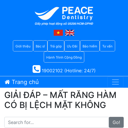
Giới thiệu
Bác sĩ
Trả góp
Ưu Đãi
Bảo hiểm
Tư vấn
Hành Trình Cộng Đồng
19002102 (Hotline: 24/7)
Trang chủ
GIẢI ĐÁP – MẤT RĂNG HÀM
CÓ BỊ LỆCH MẶT KHÔNG
Go!