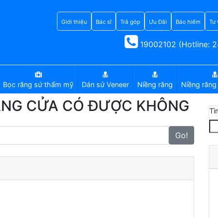
Giới thiệu
Bác sĩ
Trả góp
Ưu Đãi
Bảo hiểm
Tư 
19002102 (Hotline: 2
Bọc răng sứ thẩm mỹ
Dán sứ Veneer
Niềng răng
Niềng răng 
RĂNG CỬA CÓ ĐƯỢC KHÔNG
Tì
Go!