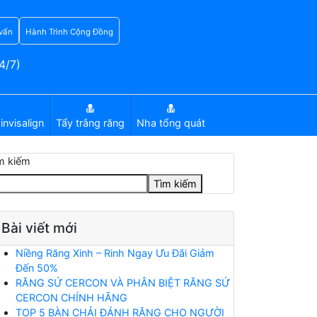
vấn
Hành Trình Cộng Đồng
4/7)
invisalign
Tẩy trắng răng
Nha tổng quát
m kiếm
Tìm kiếm
Bài viết mới
Niềng Răng Xinh – Rinh Ngay Ưu Đãi Giảm
Đến 50%
RĂNG SỨ CERCON VÀ PHÂN BIỆT RĂNG SỨ
CERCON CHÍNH HÃNG
TOP 5 BÀN CHẢI ĐÁNH RĂNG CHO NGƯỜI