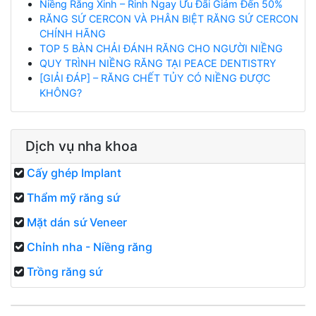
Niềng Răng Xinh – Rinh Ngay Ưu Đãi Giảm Đến 50%
RĂNG SỨ CERCON VÀ PHÂN BIỆT RĂNG SỨ CERCON
CHÍNH HÃNG
TOP 5 BÀN CHẢI ĐÁNH RĂNG CHO NGƯỜI NIỀNG
QUY TRÌNH NIỀNG RĂNG TẠI PEACE DENTISTRY
[GIẢI ĐÁP] – RĂNG CHẾT TỦY CÓ NIỀNG ĐƯỢC
KHÔNG?
Dịch vụ nha khoa
Cấy ghép Implant
Thẩm mỹ răng sứ
Mặt dán sứ Veneer
Chỉnh nha - Niềng răng
Trồng răng sứ