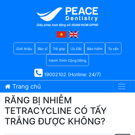
Giới thiệu
Bác sĩ
Trả góp
Ưu Đãi
Bảo hiểm
Tư vấn
Hành Trình Cộng Đồng
19002102 (Hotline: 24/7)
Trang chủ
RĂNG BỊ NHIỄM
TETRACYCLINE CÓ TẨY
TRẮNG ĐƯỢC KHÔNG?