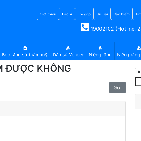
Giới thiệu
Bác sĩ
Trả góp
Ưu Đãi
Bảo hiểm
Tư 
19002102 (Hotline: 2
Bọc răng sứ thẩm mỹ
Dán sứ Veneer
Niềng răng
Niềng răng 
ÁM ĐƯỢC KHÔNG
Tì
Go!