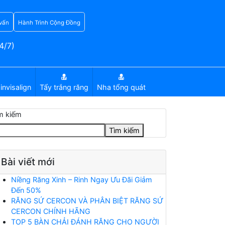
vấn
Hành Trình Cộng Đồng
4/7)
invisalign
Tẩy trắng răng
Nha tổng quát
m kiếm
Tìm kiếm
Bài viết mới
Niềng Răng Xinh – Rinh Ngay Ưu Đãi Giảm
Đến 50%
RĂNG SỨ CERCON VÀ PHÂN BIỆT RĂNG SỨ
CERCON CHÍNH HÃNG
TOP 5 BÀN CHẢI ĐÁNH RĂNG CHO NGƯỜI