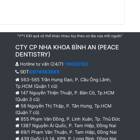
"(**) Kết quả có thể khác nhau tùy theo cơ địa của mỗi người."
CTY CP NHA KHOA BÌNH AN (PEACE
DENTISTRY)
Hotline tư vấn (24/7):
19002102
SĐT:
0978563565
563-565 Trần Hưng Đạo, P. Cầu Ông Lãnh,
Tp.HCM (Quận 1 cũ)
147 Nguyễn Thiện Thuật, P. Bàn Cờ, Tp.HCM
(Quận 3 cũ)
56 Nguyễn Thị Thập, P. Tân Hưng, Tp.HCM
(Quận 7 cũ)
855 Phạm Văn Đồng, P. Linh Xuân, Tp. Thủ Đức
1387 Nguyễn Ái Quốc, P. Tam Hiệp, Đồng Nai
69/1 Phạm Văn Thuận, P. Tam Hiệp, Đồng Nai
439 Quốc Lộ 1A, KP9, P. Long Bình, Đồng Nai